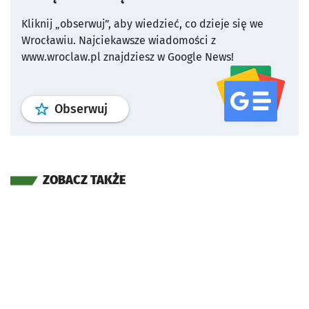
Kliknij „obserwuj”, aby wiedzieć, co dzieje się we
Wrocławiu.
Najciekawsze wiadomości z
www.wroclaw.pl znajdziesz w Google News!
profil
google news
serwisu wroclaw
Obserwuj
ZOBACZ TAKŻE