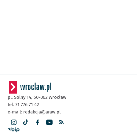
pl. Solny 14,
50-062
Wrocław
tel. 71 776 71 42
e-mail:
redakcja@araw.pl