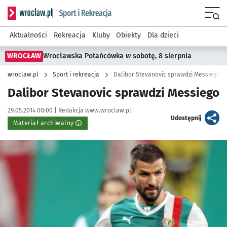
Serwis informacyjny wroclaw.pl podserwis: Sport i rekreacja
Menu
Aktualności
Rekreacja
Kluby
Obiekty
Dla dzieci
WROCŁAW
Wrocławska Potańcówka w sobotę, 8 sierpnia
wroclaw.pl
Sport i rekreacja
Dalibor Stevanovic sprawdzi Messiego
Dalibor Stevanovic sprawdzi Messiego
Data publikacji:
Autor:
29.05.2014 00:00 |
Redakcja www.wroclaw.pl
artykuł
Udostępnij
Materiał archiwalny
Kliknij, aby powiększyć