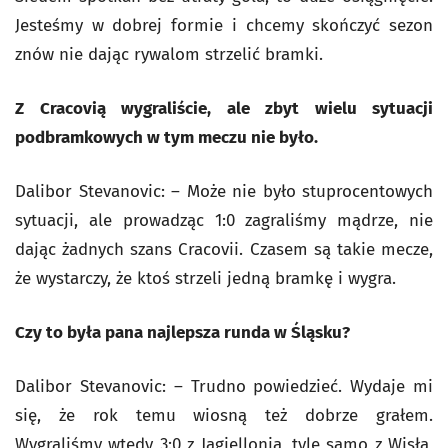
Jesteśmy w dobrej formie i chcemy skończyć sezon
znów nie dając rywalom strzelić bramki.
Z Cracovią wygraliście, ale zbyt wielu sytuacji
podbramkowych w tym meczu nie było.
Dalibor Stevanovic: – Może nie było stuprocentowych
sytuacji, ale prowadząc 1:0 zagraliśmy mądrze, nie
dając żadnych szans Cracovii. Czasem są takie mecze,
że wystarczy, że ktoś strzeli jedną bramkę i wygra.
Czy to była pana najlepsza runda w Śląsku?
Dalibor Stevanovic: – Trudno powiedzieć. Wydaje mi
się, że rok temu wiosną też dobrze grałem.
Wygraliśmy wtedy 3:0 z Jagiellonią, tyle samo z Wisłą,