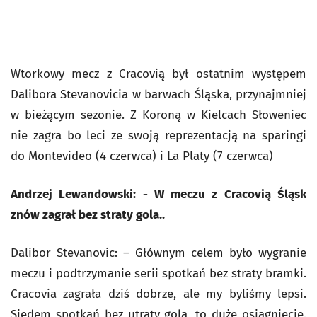
Wtorkowy mecz z Cracovią był ostatnim występem
Dalibora Stevanovicia w barwach Śląska, przynajmniej
w bieżącym sezonie. Z Koroną w Kielcach Słoweniec
nie zagra bo leci ze swoją reprezentacją na sparingi
do Montevideo (4 czerwca) i La Platy (7 czerwca)
Andrzej Lewandowski: - W meczu z Cracovią Śląsk
znów zagrał bez straty gola..
Dalibor Stevanovic: – Głównym celem było wygranie
meczu i podtrzymanie serii spotkań bez straty bramki.
Cracovia zagrała dziś dobrze, ale my byliśmy lepsi.
Siedem spotkań bez utraty gola, to duże osiągnięcie.