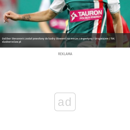
Dalibor Stevanovic został powołany do kadry Słowenii na mecze z Argentyną i Urugwajem / fot.
slaskwroclaw.pl
REKLAMA
ad