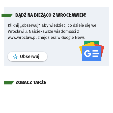
BĄDŹ NA BIEŻĄCO Z WROCŁAWIEM!
Kliknij „obserwuj”, aby wiedzieć, co dzieje się we
Wrocławiu.
Najciekawsze wiadomości z
www.wroclaw.pl znajdziesz w Google News!
profil
google news
serwisu wroclaw
Obserwuj
ZOBACZ TAKŻE