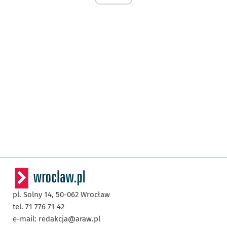
pl. Solny 14,
50-062
Wrocław
tel. 71 776 71 42
e-mail:
redakcja@araw.pl