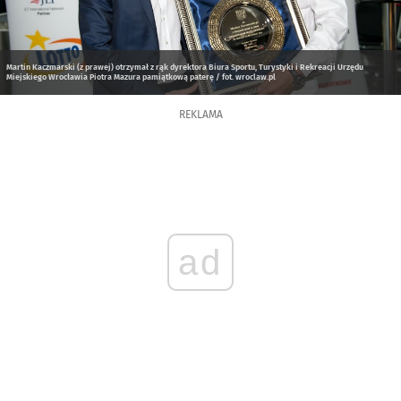
Martin Kaczmarski (z prawej) otrzymał z rąk dyrektora Biura Sportu, Turystyki i Rekreacji Urzędu
Miejskiego Wrocławia Piotra Mazura pamiątkową paterę / fot. wroclaw.pl
REKLAMA
ad