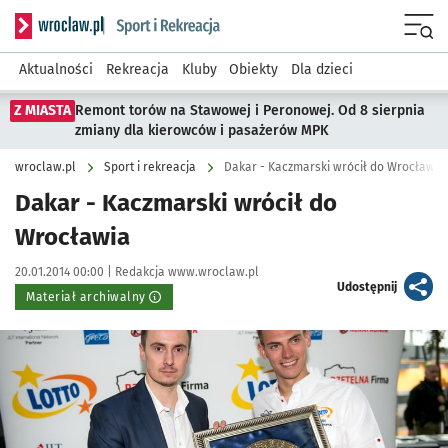
Serwis informacyjny wroclaw.pl podserwis: Sport i rekreacja
Menu
Aktualności
Rekreacja
Kluby
Obiekty
Dla dzieci
Z MIASTA
Remont torów na Stawowej i Peronowej. Od 8 sierpnia
zmiany dla kierowców i pasażerów MPK
wroclaw.pl
Sport i rekreacja
Dakar - Kaczmarski wrócił do Wrocławia
Dakar - Kaczmarski wrócił do
Wrocławia
Data publikacji:
Autor:
20.01.2014 00:00 |
Redakcja www.wroclaw.pl
artykuł
Udostępnij
Materiał archiwalny
Kliknij, aby powiększyć