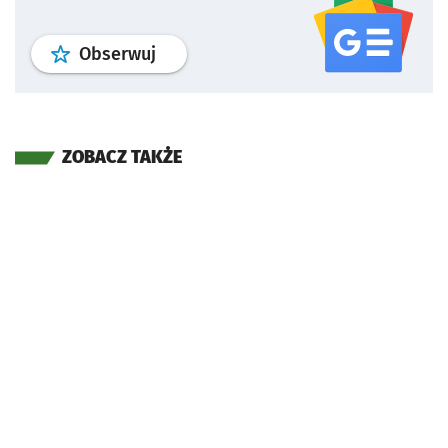
profil
google news
serwisu wroclaw
Obserwuj
ZOBACZ TAKŻE