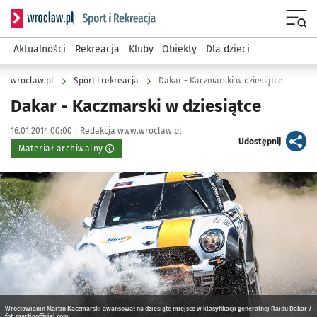
Serwis informacyjny wroclaw.pl podserwis: Sport i rekreacja
Menu
Aktualności
Rekreacja
Kluby
Obiekty
Dla dzieci
wroclaw.pl
Sport i rekreacja
Dakar - Kaczmarski w dziesiątce
Dakar - Kaczmarski w dziesiątce
Data publikacji:
Autor:
16.01.2014 00:00 |
Redakcja www.wroclaw.pl
artykuł
Udostępnij
Materiał archiwalny
Kliknij, aby powiększyć
Wrocławianin Martin Kaczmarski awansował na dziesiąte miejsce w klasyfikacji generalnej Rajdu Dakar /
fot. martinofficial.com