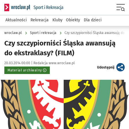
Serwis informacyjny wroclaw.pl podserwis: Sport i rekreacja
Menu
Aktualności
Rekreacja
Kluby
Obiekty
Dla dzieci
wroclaw.pl
Sport i rekreacja
Czy szczypiorniści Śląska awansują do ek
Czy szczypiorniści Śląska awansują
do ekstraklasy? (FILM)
Data publikacji:
Autor:
20.03.2014 00:00 |
Redakcja www.wroclaw.pl
artykuł
Udostępnij
Materiał archiwalny
Kliknij, aby powiększyć