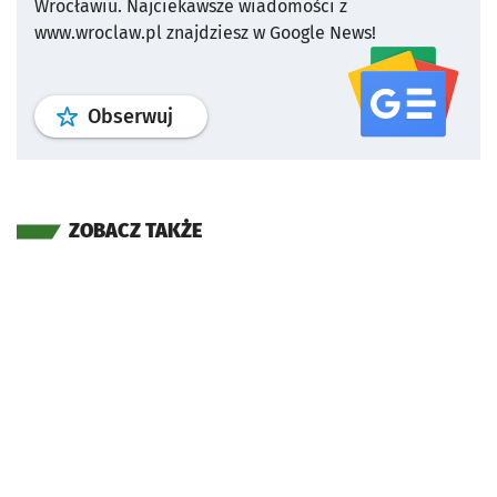
Wrocławiu.
Najciekawsze wiadomości z
www.wroclaw.pl znajdziesz w Google News!
profil
google news
serwisu wroclaw
Obserwuj
ZOBACZ TAKŻE