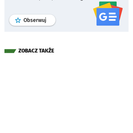
profil
google news
serwisu wroclaw
Obserwuj
ZOBACZ TAKŻE