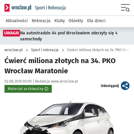
Serwis informacyjny wroclaw.pl podserwis: Sport i rekreacja
Menu
Aktualności
Rekreacja
Kluby
Obiekty
Dla dzieci
UWAGA!
Na autostradzie A4 pod Wrocławiem zderzyły się 4
samochody
wroclaw.pl
Sport i rekreacja
Ćwierć miliona złotych na 34. PKO Wroc
Ćwierć miliona złotych na 34. PKO
Wrocław Maratonie
Data publikacji:
Autor:
02.08.2016 00:00 |
Redakcja www.wroclaw.pl
artykuł
Udostępnij
Materiał archiwalny
Kliknij, aby powiększyć