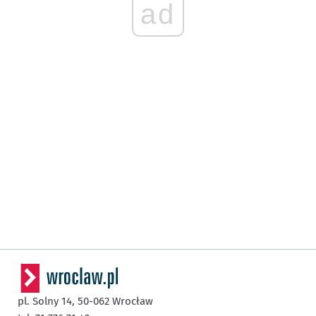
ad
pl. Solny 14,
50-062
Wrocław