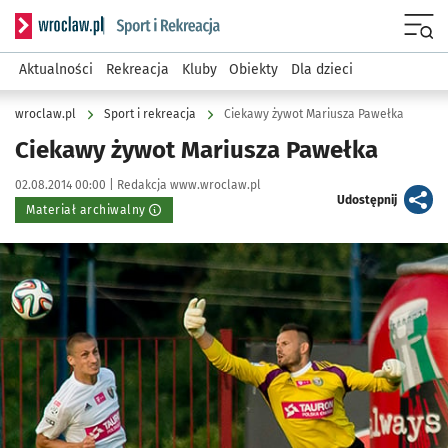
Serwis informacyjny wroclaw.pl podserwis: Sport i rekreacja
Menu
Aktualności
Rekreacja
Kluby
Obiekty
Dla dzieci
wroclaw.pl
Sport i rekreacja
Ciekawy żywot Mariusza Pawełka
Ciekawy żywot Mariusza Pawełka
Data publikacji:
Autor:
02.08.2014 00:00 |
Redakcja www.wroclaw.pl
artykuł
Udostępnij
Materiał archiwalny
Kliknij, aby powiększyć