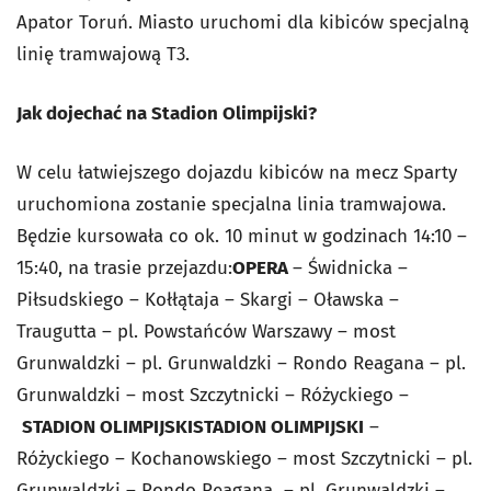
Apator Toruń. Miasto uruchomi dla kibiców specjalną
linię tramwajową T3.
Jak dojechać na Stadion Olimpijski?
W celu łatwiejszego dojazdu kibiców na mecz Sparty
uruchomiona zostanie specjalna linia tramwajowa.
Będzie kursowała co ok. 10 minut w godzinach 14:10 –
15:40, na trasie przejazdu:
OPERA
– Świdnicka –
Piłsudskiego – Kołłątaja – Skargi – Oławska –
Traugutta – pl. Powstańców Warszawy – most
Grunwaldzki – pl. Grunwaldzki – Rondo Reagana – pl.
Grunwaldzki – most Szczytnicki – Różyckiego –
STADION OLIMPIJSKI
STADION OLIMPIJSKI
–
Różyckiego – Kochanowskiego – most Szczytnicki – pl.
Grunwaldzki – Rondo Reagana – pl. Grunwaldzki –