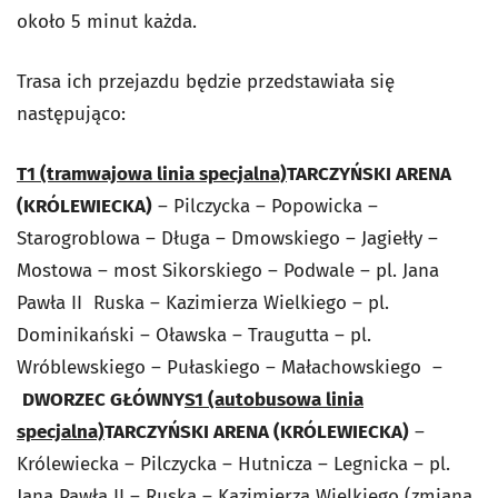
około 5 minut każda.
Trasa ich przejazdu będzie przedstawiała się
następująco:
T1 (tramwajowa linia specjalna)
TARCZYŃSKI ARENA
(KRÓLEWIECKA)
– Pilczycka – Popowicka –
Starogroblowa – Długa – Dmowskiego – Jagiełły –
Mostowa – most Sikorskiego – Podwale – pl. Jana
Pawła II Ruska – Kazimierza Wielkiego – pl.
Dominikański – Oławska – Traugutta – pl.
Wróblewskiego – Pułaskiego – Małachowskiego –
DWORZEC GŁÓWNY
S1 (autobusowa linia
specjalna)
TARCZYŃSKI ARENA (KRÓLEWIECKA)
–
Królewiecka – Pilczycka – Hutnicza – Legnicka – pl.
Jana Pawła II – Ruska – Kazimierza Wielkiego (zmiana