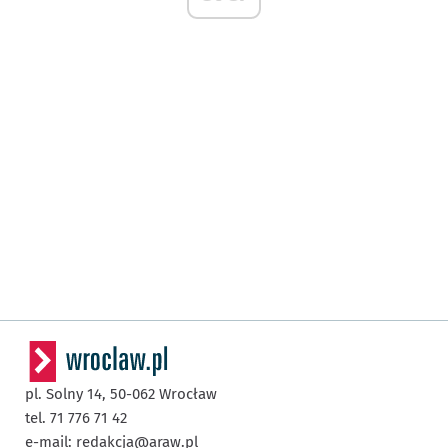
pl. Solny 14,
50-062
Wrocław
tel. 71 776 71 42
e-mail:
redakcja@araw.pl