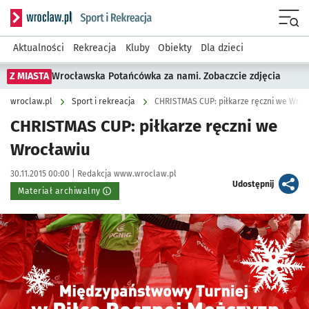
Serwis informacyjny wroclaw.pl podserwis: Sport i rekreacja
Menu
Aktualności
Rekreacja
Kluby
Obiekty
Dla dzieci
Z MIASTA
Wrocławska Potańcówka za nami. Zobaczcie zdjęcia
wroclaw.pl
Sport i rekreacja
CHRISTMAS CUP: piłkarze ręczni we Wroc
CHRISTMAS CUP: piłkarze ręczni we
Wrocławiu
Data publikacji:
Autor:
30.11.2015 00:00 |
Redakcja www.wroclaw.pl
artykuł
Udostępnij
Materiał archiwalny
Kliknij, aby powiększyć