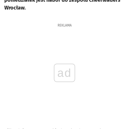
poniedziałek jest nabór do zespołu Cheerleaders
Wrocław.
REKLAMA
ad