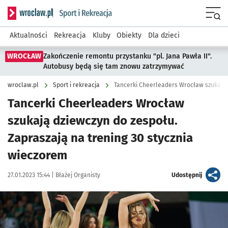
Serwis informacyjny wroclaw.pl podserwis: Sport i rekreacja
Menu
Aktualności
Rekreacja
Kluby
Obiekty
Dla dzieci
WROCŁAW
Zakończenie remontu przystanku "pl. Jana Pawła II".
Autobusy będą się tam znowu zatrzymywać
wroclaw.pl
Sport i rekreacja
Tancerki Cheerleaders Wrocław
szukają dziewczyn do zespołu.
Zapraszają na trening 30 stycznia
wieczorem
Data publikacji:
Autor:
artykuł
27.01.2023 15:44 |
Błażej Organisty
Udostępnij
Kliknij, aby zobaczyć galerię