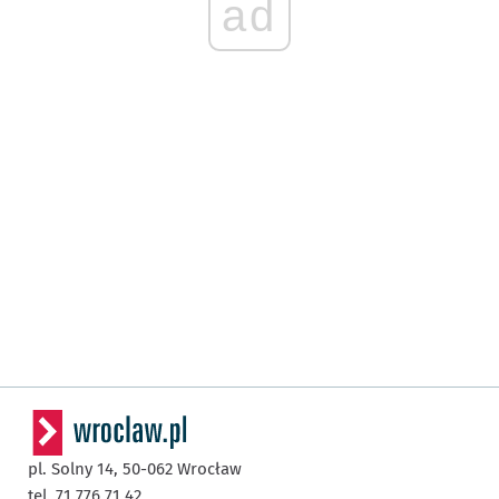
ad
pl. Solny 14,
50-062
Wrocław
tel. 71 776 71 42