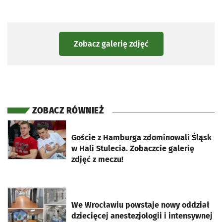
Zobacz galerię zdjęć
ZOBACZ RÓWNIEŻ
otworzy się w nowej karcie
Goście z Hamburga zdominowali Śląsk
w Hali Stulecia. Zobaczcie galerię
zdjęć z meczu!
otworzy się w nowej karcie
We Wrocławiu powstaje nowy oddział
dziecięcej anestezjologii i intensywnej