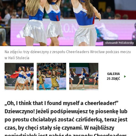
Oleksandr Poliakovsky
Na zdjęciu: trzy dziewczyny z zespołu Cheerleaders Wrocław podczas meczu
w Hali Stulecia
GALERIA
25
ZDJĘĆ
„Oh, I think that I found myself a cheerleader!”
Dziewczyno! Jeżeli podśpiewujesz tę piosenkę lub
po prostu chciałabyś zostać czirliderką, teraz jest
czas, by chęci stały się czynami. W najbliższy