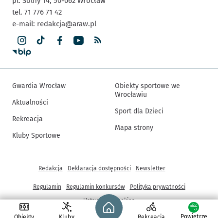
pl. Solny 14,
50-062
Wrocław
tel. 71 776 71 42
e-mail:
redakcja@araw.pl
Gwardia Wrocław
Obiekty sportowe we
Wrocławiu
Aktualności
Sport dla Dzieci
Rekreacja
Mapa strony
Kluby Sportowe
Inne informacje
Redakcja
Deklaracja dostępności
Newsletter
Regulamin
Regulamin konkursów
Polityka prywatności
Strona główna - wroclaw.pl
Ustawienia cookies
Powietrze
Obiekty
Kluby
Rekreacja