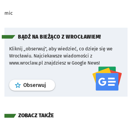
mic
BĄDŹ NA BIEŻĄCO Z WROCŁAWIEM!
Kliknij „obserwuj”, aby wiedzieć, co dzieje się we
Wrocławiu.
Najciekawsze wiadomości z
www.wroclaw.pl znajdziesz w Google News!
profil
google news
serwisu wroclaw
Obserwuj
ZOBACZ TAKŻE