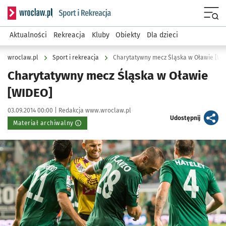
Serwis informacyjny wroclaw.pl podserwis: Sport i rekreacja
Menu
Aktualności
Rekreacja
Kluby
Obiekty
Dla dzieci
wroclaw.pl
Sport i rekreacja
Charytatywny mecz Śląska w Oławie [WI
Charytatywny mecz Śląska w Oławie
[WIDEO]
Data publikacji:
Autor:
03.09.2014 00:00 |
Redakcja www.wroclaw.pl
artykuł
Udostępnij
Materiał archiwalny
Kliknij, aby powiększyć