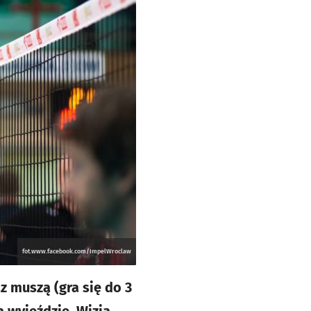
fot.www.facebook.com/ImpelWroclaw
z muszą (gra się do 3