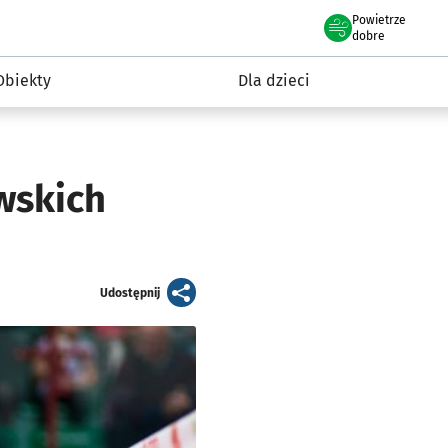
Powietrze
we Wrocławiu
i rekreacja
dobre
Obiekty
Dla dzieci
wskich
artykuł
Udostępnij