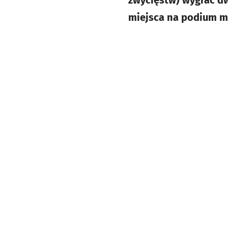
zwycięstw) wygrać dw
miejsca na podium m