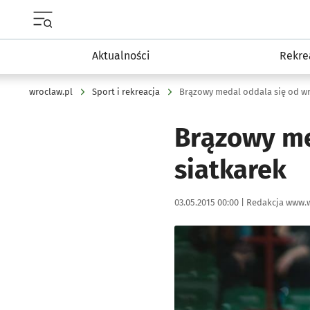
Menu główne portalu wroclaw.pl
Aktualności
Rekre
wroclaw.pl
Sport i rekreacja
Brązowy medal oddala się od wr
Brązowy me
siatkarek
Data publikacji:
Autor:
03.05.2015 00:00 |
Redakcja www.w
Kliknij, aby powiększyć