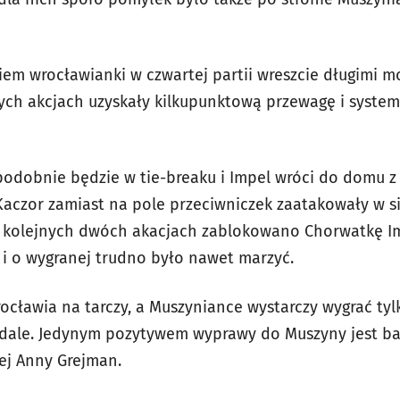
m wrocławianki w czwartej partii wreszcie długimi m
zych akcjach uzyskały kilkupunktową przewagę i system
odobnie będzie w tie-breaku i Impel wróci do domu z r
Kaczor zamiast na pole przeciwniczek zaatakowały w si
w kolejnych dwóch akacjach zablokowano Chorwatkę Im
6 i o wygranej trudno było nawet marzyć.
ocławia na tarczy, a Muszyniance wystarczy wygrać ty
edale. Jedynym pozytywem wyprawy do Muszyny jest b
ej Anny Grejman.