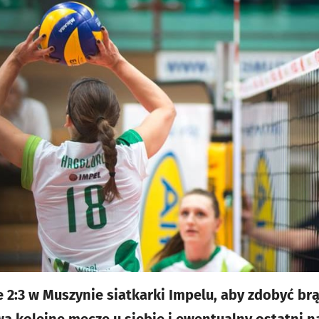
e 2:3 w Muszynie siatkarki Impelu, aby zdobyć brą