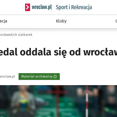
Serwis informacyjny wroclaw.pl podserwis: Sport 
acja
Kluby
ocławskich siatkarek
dal oddala się od wrocła
roclaw.pl
Materiał archiwalny