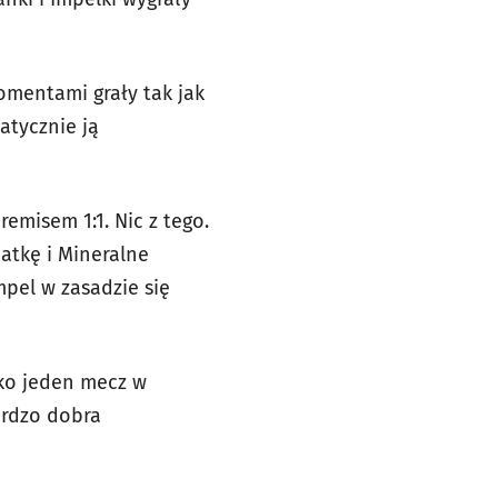
omentami grały tak jak
atycznie ją
emisem 1:1. Nic z tego.
atkę i Mineralne
pel w zasadzie się
lko jeden mecz w
ardzo dobra