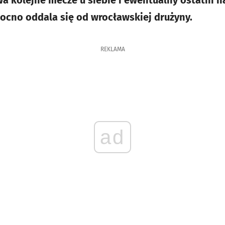
a kolejne mecze u siebie i ewentualny ostatni na
ocno oddala się od wrocławskiej drużyny.
REKLAMA
ad