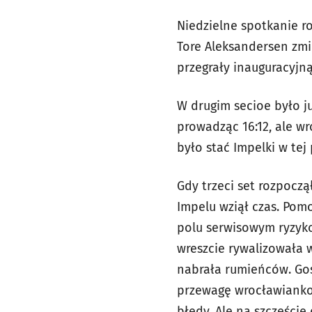
Niedzielne spotkanie ro
Tore Aleksandersen zmie
przegrały inauguracyjną
W drugim secioe było j
prowadząc 16:12, ale w
było stać Impelki w tej p
Gdy trzeci set rozpocz
Impelu wziął czas. Pom
polu serwisowym ryzykow
wreszcie rywalizowała w
nabrała rumieńców. Gos
przewagę wrocławiankom
błędy. Ale na szczęście