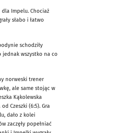
 dla Impelu. Chociaż
rały słabo i łatwo
podynie schodziły
o jednak wszystko na co
ny norweski trener
wkę, ale same stojąc w
ieszka Kąkolewska
od Czeszki (6:5). Gra
u, dało z kolei
nów zaczęły popełniać
nki i Impelki wygrały