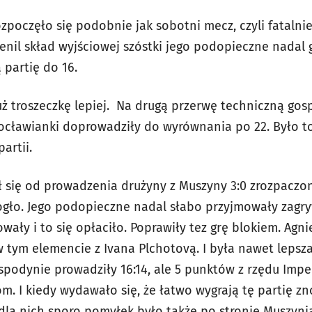
zpoczęło się podobnie jak sobotni mecz, czyli fatalnie
nil skład wyjściowej szóstki jego podopieczne nadal g
 partię do 16.
uż troszeczkę lepiej. Na drugą przerwę techniczną gos
rocławianki doprowadziły do wyrównania po 22. Było t
artii.
ął się od prowadzenia drużyny z Muszyny 3:0 zrozpaczo
ogło. Jego podopieczne nadal słabo przyjmowały zagry
ały i to się opłaciło. Poprawiły tez grę blokiem. Agn
 tym elemencie z Ivana Plchotovą. I była nawet lepsza 
podynie prowadziły 16:14, ale 5 punktów z rzędu Impel
. I kiedy wydawało się, że łatwo wygrają tę partię z
 dla nich sporo pomyłek było także po stronie Muszynia