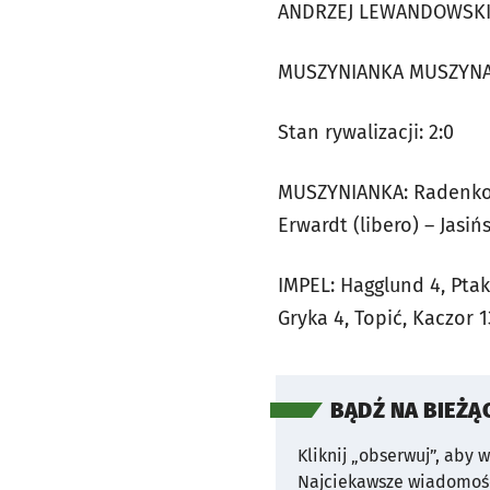
ANDRZEJ LEWANDOWSK
MUSZYNIANKA MUSZYNA
Stan rywalizacji: 2:0
MUSZYNIANKA: Radenkovi
Erwardt (libero) – Jasińs
IMPEL: Hagglund 4, Ptak
Gryka 4, Topić, Kaczor 1
BĄDŹ NA BIEŻĄ
Kliknij „obserwuj”, aby 
Najciekawsze wiadomośc