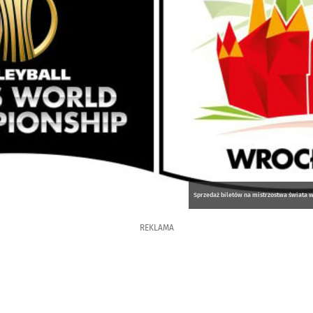
Sprzedaż biletów na mistrzostwa świata w
REKLAMA