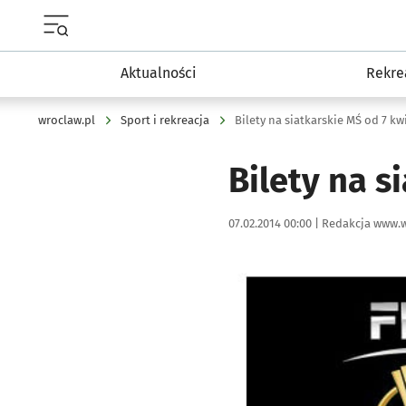
Menu główne portalu wroclaw.pl
Aktualności
Rekre
wroclaw.pl
Sport i rekreacja
Bilety na siatkarskie MŚ od 7 kw
Bilety na s
Data publikacji:
Autor:
07.02.2014 00:00 |
Redakcja www.w
Kliknij, aby powiększyć