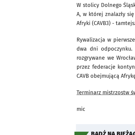
W stolicy Dolnego Śląs
A, w której znalazły si
Afryki (CAVB3) - tamtejs
Rywalizacja w pierwsze
dwa dni odpoczynku. 1
rozgrywane we Wrocław
przez federacje konty
CAVB obejmującą Afrykę
Terminarz mistrzostw ś
mic
BĄDŹ NA BIEŻĄ