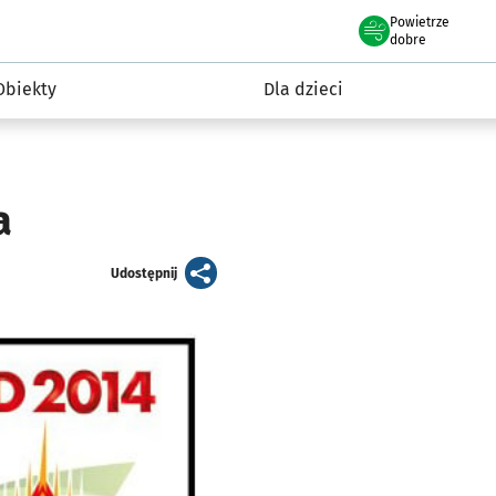
Powietrze
we Wrocławiu
i rekreacja
dobre
Obiekty
Dla dzieci
a
artykuł
Udostępnij