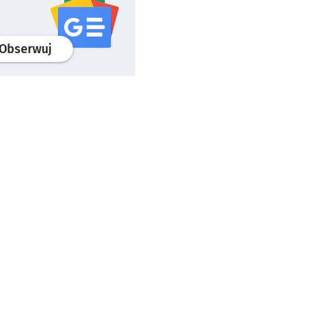
profil
google news
serwisu wroclaw.pl
Obserwuj