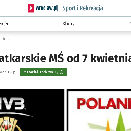
Serwis informacyjny wroclaw.pl podserwis: Sport 
acja
Kluby
ietnia
iatkarskie MŚ od 7 kwietni
roclaw.pl
Materiał archiwalny