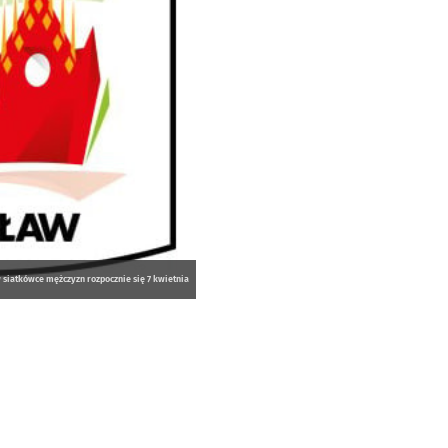
 siatkówce mężczyzn rozpocznie się 7 kwietnia