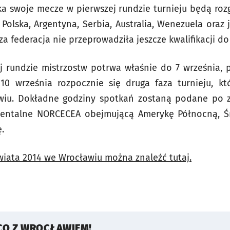
ka swoje mecze w pierwszej rundzie turnieju będą roz
ę Polska, Argentyna, Serbia, Australia, Wenezuela oraz
za federacja nie przeprowadziła jeszcze kwalifikacji do 
j rundzie mistrzostw potrwa właśnie do 7 września, 
0 września rozpocznie się druga faza turnieju, k
iu. Dokładne godziny spotkań zostaną podane po za
nentalne NORCECEA obejmującą Amerykę Północną, Ś
.
wiata 2014 we Wrocławiu można znaleźć tutaj.
CO Z WROCŁAWIEM!