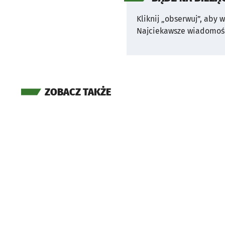
Kliknij „obserwuj”, aby 
Najciekawsze wiadomośc
ZOBACZ TAKŻE