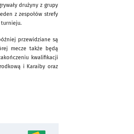
grywały drużyny z grupy
 jeden z zespołów strefy
turnieju.
później przewidziane są
tórej mecze także będą
kończeniu kwalifikacji
rodkową i Karaiby oraz