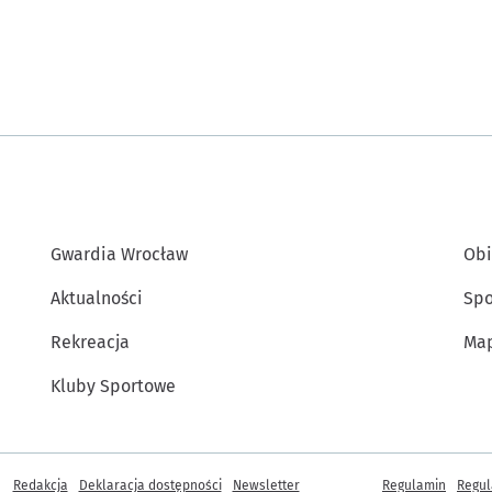
Gwardia Wrocław
Obi
Aktualności
Spo
Rekreacja
Map
Kluby Sportowe
Inne informacje
Redakcja
Deklaracja dostępności
Newsletter
Regulamin
Regul