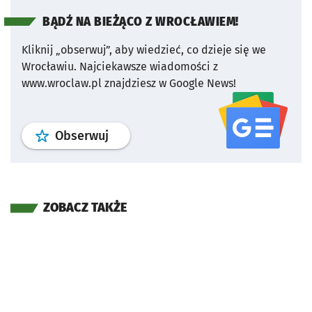
BĄDŹ NA BIEŻĄCO Z WROCŁAWIEM!
Kliknij „obserwuj”, aby wiedzieć, co dzieje się we
Wrocławiu.
Najciekawsze wiadomości z
www.wroclaw.pl znajdziesz w Google News!
profil
google news
serwisu wroclaw
Obserwuj
ZOBACZ TAKŻE