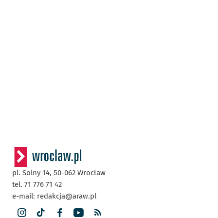
pl. Solny 14,
50-062
Wrocław
tel. 71 776 71 42
e-mail:
redakcja@araw.pl