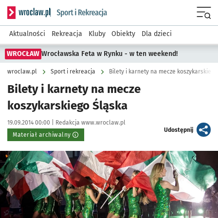
Serwis informacyjny wroclaw.pl podserwis: Sport i rekreacja
Menu
Aktualności
Rekreacja
Kluby
Obiekty
Dla dzieci
WROCŁAW
Wrocławska Feta w Rynku - w ten weekend!
wroclaw.pl
Sport i rekreacja
Bilety i karnety na mecze koszykarskiego
Bilety i karnety na mecze
koszykarskiego Śląska
Data publikacji:
Autor:
19.09.2014 00:00 |
Redakcja www.wroclaw.pl
artykuł
Udostępnij
Materiał archiwalny
Kliknij, aby powiększyć