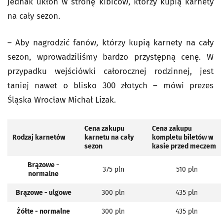
jednak ukłon w stronę kibiców, którzy kupią karnety
na cały sezon.
– Aby nagrodzić fanów, którzy kupią karnety na cały
sezon, wprowadziliśmy bardzo przystępną cenę. W
przypadku wejściówki całorocznej rodzinnej, jest
taniej nawet o blisko 300 złotych – mówi prezes
Śląska Wrocław Michał Lizak.
Cena zakupu
Cena zakupu
Rodzaj karnetów
karnetu na cały
kompletu biletów w
sezon
kasie przed meczem
Brązowe -
375 pln
510 pln
normalne
Brązowe - ulgowe
300 pln
435 pln
Żółte - normalne
300 pln
435 pln