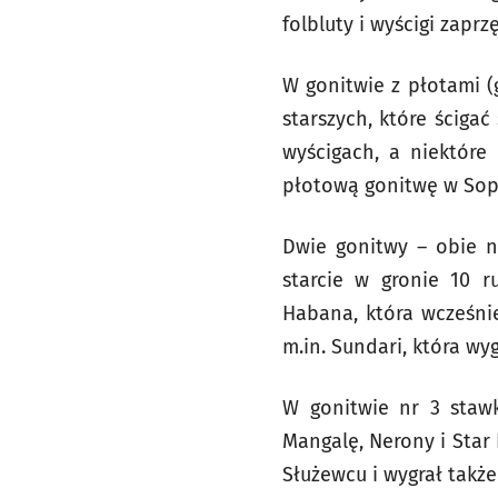
folbluty i wyścigi zap
W gonitwie z płotami (
starszych, które ściga
wyścigach, a niektóre
płotową gonitwę w Sop
Dwie gonitwy – obie na
starcie w gronie 10 r
Habana, która wcześnie
m.in. Sundari, która wy
W gonitwie nr 3 staw
Mangalę, Nerony i Star 
Służewcu i wygrał takż