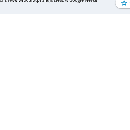
i z www.wroclaw.pl znajdziesz w Google News!