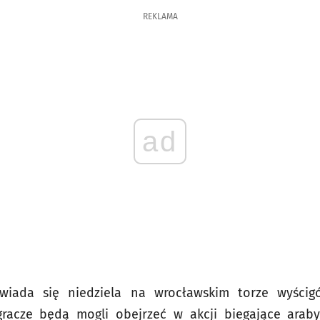
REKLAMA
ad
wiada się niedziela na wrocławskim torze wyścig
racze będą mogli obejrzeć w akcji biegające araby