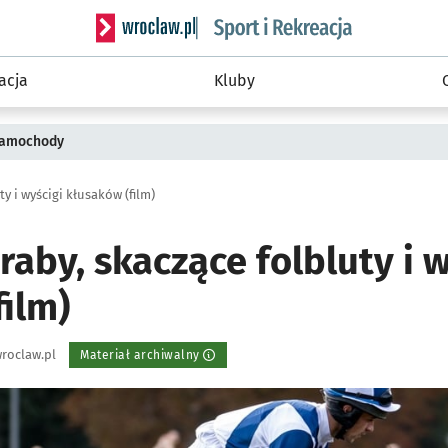
Serwis informacyjny wroclaw.pl podserwis: Sport 
acja
Kluby
 samochody
ty i wyścigi kłusaków (film)
raby, skaczące folbluty i 
ilm)
roclaw.pl
Materiał archiwalny