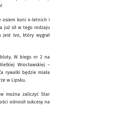
!
 osiem koni 4-letnich i
 już sił w tego rodzaju
jest Ivo, który wygrał
lbluty. W biegu nr 2 na
ielkiej Wrocławskiej –
Za rywalki będzie miała
rze w Lipsku.
w można zaliczyć Star
łości odnosił sukcesy na