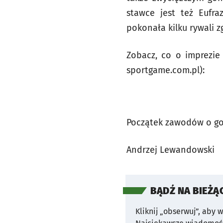
stawce jest też Eufr
pokonała kilku rywali z
Zobacz, co o imprezie
sportgame.com.pl):
Początek zawodów o godz
Andrzej Lewandowski
BĄDŹ NA BIEŻĄ
Kliknij „obserwuj”, aby 