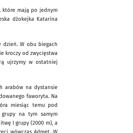
e, które mają po jednym
zeska dżokejka Katarina
y dzień. W obu biegach
ie kroczy od zwycięstwa
rą ujrzymy w ostatniej
ich arabów na dystansie
ydowanego faworyta. Na
tóra miesiąc temu pod
I grupy na tym samym
twę I grupy (2000 m), a
trzeci wówczas Admet. W