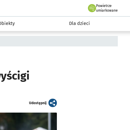
Powietrze
we Wrocławiu
i rekreacja
umiarkowane
Obiekty
Dla dzieci
wyścigi
artykuł
Udostępnij