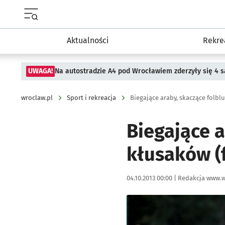
Menu główne portalu wroclaw.pl
Aktualności
Rekre
UWAGA!
Na autostradzie A4 pod Wrocławiem zderzyły się 4
wroclaw.pl
Sport i rekreacja
Biegające araby, skaczące folblu
Biegające a
kłusaków (f
Data publikacji:
Autor:
04.10.2013 00:00 |
Redakcja www.w
Kliknij, aby powiększyć