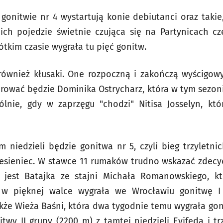
 gonitwie nr 4 wystartują konie debiutanci oraz taki
ich pojedzie świetnie czująca się na Partynicach c
ótkim czasie wygrała tu pięć gonitw.
 również kłusaki. One rozpoczną i zakończą wyścigow
rować będzie Dominika Ostrycharz, która w tym sezon
ólnie, gdy w zaprzęgu "chodzi" Nitisa Josselyn, któ
niedzieli będzie gonitwa nr 5, czyli bieg trzyletn
esieniec. W stawce 11 rumaków trudno wskazać zdec
jest Batajka ze stajni Michała Romanowskiego, k
w pięknej walce wygrała we Wrocławiu gonitwę 
akże Wieża Baśni, która dwa tygodnie temu wygrała goni
itwy II grupy (2200 m) z tamtej niedzieli Evifeda i 