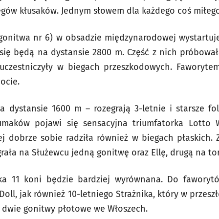
rzęgów kłusaków. Jednym słowem dla każdego coś miłego
gonitwa nr 6) w obsadzie międzynarodowej wystartuje
ć się będą na dystansie 2800 m. Część z nich próbowała
 uczestniczyły w biegach przeszkodowych. Faworytem 
ocie.
 dystansie 1600 m – rozegrają 3-letnie i starsze fo
umaków pojawi się sensacyjna triumfatorka Lotto W
j dobrze sobie radziła również w biegach płaskich. 
grała na Służewcu jedną gonitwę oraz Ellę, drugą na to
ka 11 koni będzie bardziej wyrównana. Do faworytó
Doll, jak również 10-letniego Strażnika, który w przesz
e dwie gonitwy płotowe we Włoszech.