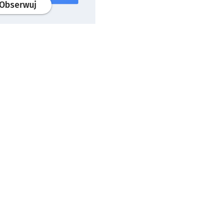
profil
google news
serwisu wroclaw.pl
Obserwuj