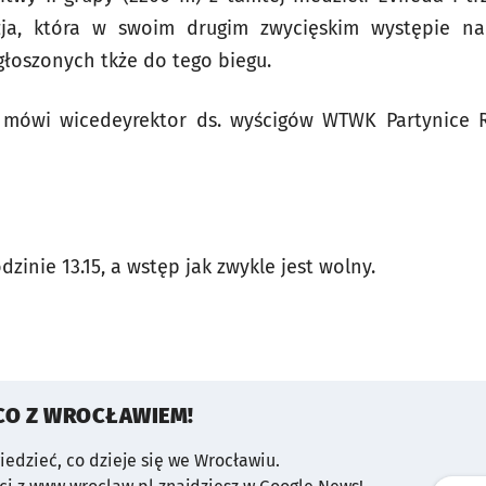
azja, która w swoim drugim zwycięskim występie na
głoszonych tkże do tego biegu.
 mówi wicedeyrektor ds. wyścigów WTWK Partynice R
inie 13.15, a wstęp jak zwykle jest wolny.
CO Z WROCŁAWIEM!
wiedzieć, co dzieje się we Wrocławiu.