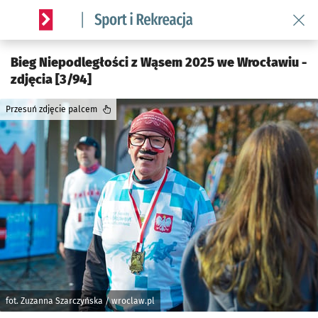
Wróć 
Serwis informacyjny wroclaw.pl podserwis: Sport i rekreacja
Bieg Niepodległości z Wąsem 2025 we Wrocławiu -
zdjęcia [3/94]
Przesuń zdjęcie palcem
fot. Zuzanna Szarczyńska / wroclaw.pl