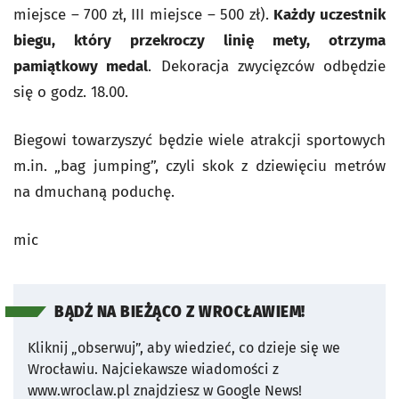
miejsce
–
700 zł, III miejsce
–
500 zł).
Każdy uczestnik
biegu, który przekroczy linię mety, otrzyma
pamiątkowy medal
. Dekoracja zwycięzców odbędzie
się o godz. 18.00.
Biegowi towarzyszyć będzie wiele atrakcji sportowych
m.in. „bag jumping”, czyli skok z dziewięciu metrów
na dmuchaną poduchę.
mic
BĄDŹ NA BIEŻĄCO Z WROCŁAWIEM!
Kliknij „obserwuj”, aby wiedzieć, co dzieje się we
Wrocławiu.
Najciekawsze wiadomości z
www.wroclaw.pl znajdziesz w Google News!