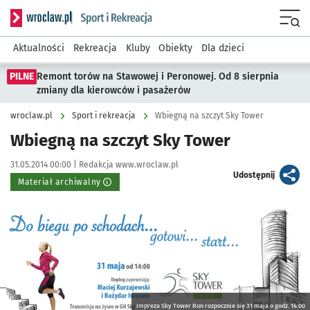
Serwis informacyjny wroclaw.pl podserwis: Sport i rekreacja
Menu
Aktualności
Rekreacja
Kluby
Obiekty
Dla dzieci
PILNE
Remont torów na Stawowej i Peronowej. Od 8 sierpnia
zmiany dla kierowców i pasażerów
wroclaw.pl
Sport i rekreacja
Wbiegną na szczyt Sky Tower
Wbiegną na szczyt Sky Tower
Data publikacji:
Autor:
31.05.2014 00:00 |
Redakcja www.wroclaw.pl
artykuł
Udostępnij
Materiał archiwalny
Kliknij, aby powiększyć
Impreza Sky Tower Run rozpocznie się 31 maja o godz. 14.00