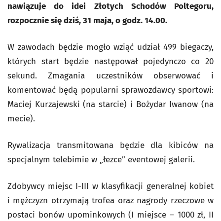
nawiązuje do idei Złotych Schodów Poltegoru,
rozpocznie się dziś, 31 maja, o godz. 14.00.
W zawodach będzie mogło wziąć udział 499 biegaczy,
których start będzie następował pojedynczo co 20
sekund. Zmagania uczestników obserwować i
komentować będą popularni sprawozdawcy sportowi:
Maciej Kurzajewski (na starcie) i Bożydar Iwanow (na
mecie).
Rywalizacja transmitowana będzie dla kibiców na
specjalnym telebimie w „łezce” eventowej galerii.
Zdobywcy miejsc I-III w klasyfikacji generalnej kobiet
i mężczyzn otrzymają trofea oraz nagrody rzeczowe w
postaci bonów upominkowych (I miejsce – 1000 zł, II