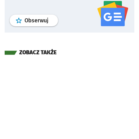
profil
google news
serwisu wroclaw
Obserwuj
ZOBACZ TAKŻE