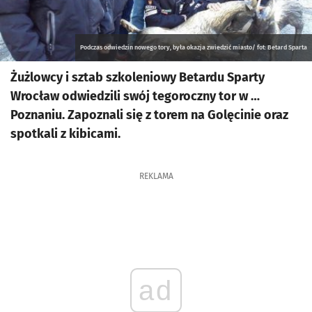
Podczas odwiedzin nowego tory, była okazja zwiedzić miasto/ fot: Betard Sparta
Żużlowcy i sztab szkoleniowy Betardu Sparty
Wrocław odwiedzili swój tegoroczny tor w …
Poznaniu. Zapoznali się z torem na Golęcinie oraz
spotkali z kibicami.
REKLAMA
ad