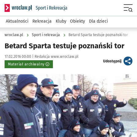
Serwis informacyjny wroclaw.pl podserwis: Sport i rekreacja
Menu
Aktualności
Rekreacja
Kluby
Obiekty
Dla dzieci
wroclaw.pl
Sport i rekreacja
Betard Sparta testuje poznański tor
Betard Sparta testuje poznański tor
Data publikacji:
Autor:
17.02.2016 00:00 |
Redakcja www.wroclaw.pl
artykuł
Udostępnij
Materiał archiwalny
Kliknij, aby powiększyć