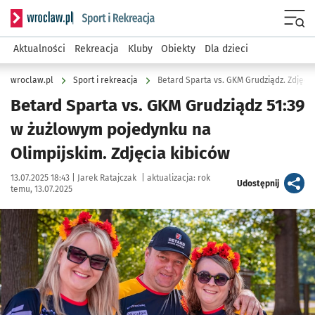
Serwis informacyjny wroclaw.pl podserwis: Sport i rekreacja
Menu
Aktualności
Rekreacja
Kluby
Obiekty
Dla dzieci
wroclaw.pl
Sport i rekreacja
Betard Sparta vs. GKM Grudziądz. Zdjęcia
Betard Sparta vs. GKM Grudziądz 51:39
w żużlowym pojedynku na
Olimpijskim. Zdjęcia kibiców
Data publikacji:
Autor:
13.07.2025 18:43 |
Jarek Ratajczak
|
aktualizacja:
rok
artykuł
Udostępnij
temu, 13.07.2025
Kliknij, aby zobaczyć galerię