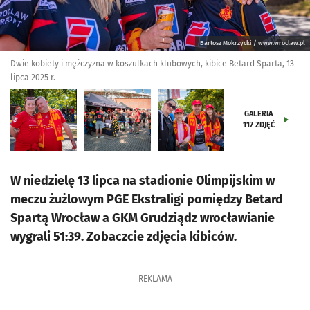
Bartosz Mokrzycki / www.wroclaw.pl
Dwie kobiety i mężczyzna w koszulkach klubowych, kibice Betard Sparta, 13
lipca 2025 r.
GALERIA
117
ZDJĘĆ
W niedzielę 13 lipca na stadionie Olimpijskim w
meczu żużlowym PGE Ekstraligi pomiędzy Betard
Spartą Wrocław a GKM Grudziądz wrocławianie
wygrali 51:39. Zobaczcie zdjęcia kibiców.
REKLAMA