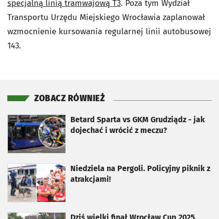
specjalną linią tramwajową T3
. Poza tym Wydział
Transportu Urzędu Miejskiego Wrocławia zaplanował
wzmocnienie kursowania regularnej linii autobusowej
143.
ZOBACZ RÓWNIEŻ
otworzy się w nowej karcie
Betard Sparta vs GKM Grudziądz - jak
dojechać i wrócić z meczu?
otworzy się w nowej karcie
Niedziela na Pergoli. Policyjny piknik z
atrakcjami!
otworzy się w nowej karcie
Dziś wielki finał Wrocław Cup 2025.