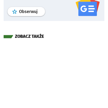
profil
google news
serwisu wroclaw
Obserwuj
ZOBACZ TAKŻE