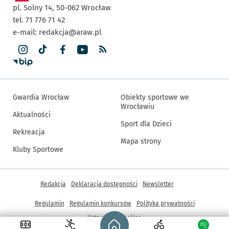
pl. Solny 14,
50-062
Wrocław
tel. 71 776 71 42
e-mail:
redakcja@araw.pl
Gwardia Wrocław
Obiekty sportowe we
Wrocławiu
Aktualności
Sport dla Dzieci
Rekreacja
Mapa strony
Kluby Sportowe
Inne informacje
Redakcja
Deklaracja dostępności
Newsletter
Regulamin
Regulamin konkursów
Polityka prywatności
Strona główna - wroclaw.pl
Ustawienia cookies