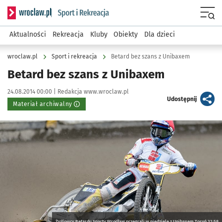
Serwis informacyjny wroclaw.pl podserwis: Sport i rekreacja
Menu
Aktualności
Rekreacja
Kluby
Obiekty
Dla dzieci
wroclaw.pl
Sport i rekreacja
Betard bez szans z Unibaxem
Betard bez szans z Unibaxem
Data publikacji:
Autor:
24.08.2014 00:00 |
Redakcja www.wroclaw.pl
artykuł
Udostępnij
Materiał archiwalny
Kliknij, aby powiększyć
Żużlowcy Betardu Sparty Wrocław przegrali w niedzielę z Unibaxem Toruń 32:58