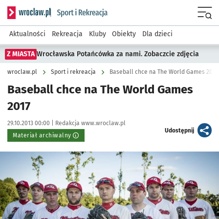
Serwis informacyjny wroclaw.pl podserwis: Sport i rekreacja
Menu
Aktualności
Rekreacja
Kluby
Obiekty
Dla dzieci
Z MIASTA
Wrocławska Potańcówka za nami. Zobaczcie zdjęcia
wroclaw.pl
Sport i rekreacja
Baseball chce na The World Games 2017
Baseball chce na The World Games
2017
Data publikacji:
Autor:
29.10.2013 00:00 |
Redakcja www.wroclaw.pl
artykuł
Udostępnij
Materiał archiwalny
Kliknij, aby powiększyć