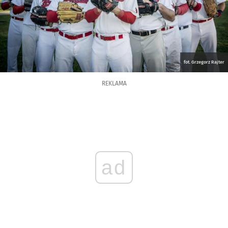
fot. Grzegorz Rajter
REKLAMA
ad