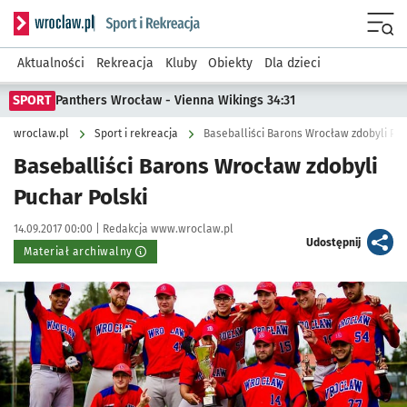
Serwis informacyjny wroclaw.pl podserwis: Sport i rekreacja
Menu
Aktualności
Rekreacja
Kluby
Obiekty
Dla dzieci
SPORT
Panthers Wrocław - Vienna Wikings 34:31
wroclaw.pl
Sport i rekreacja
Baseballiści Barons Wrocław zdobyli Puc
Baseballiści Barons Wrocław zdobyli
Puchar Polski
Data publikacji:
Autor:
14.09.2017 00:00 |
Redakcja www.wroclaw.pl
artykuł
Udostępnij
Materiał archiwalny
Kliknij, aby powiększyć