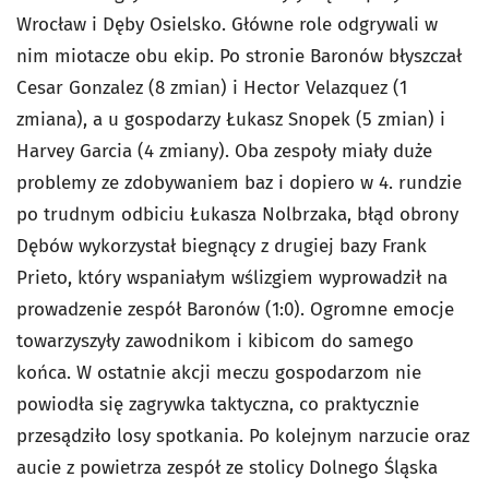
Wrocław i Dęby Osielsko. Główne role odgrywali w
nim miotacze obu ekip. Po stronie Baronów błyszczał
Cesar Gonzalez (8 zmian) i Hector Velazquez (1
zmiana), a u gospodarzy Łukasz Snopek (5 zmian) i
Harvey Garcia (4 zmiany). Oba zespoły miały duże
problemy ze zdobywaniem baz i dopiero w 4. rundzie
po trudnym odbiciu Łukasza Nolbrzaka, błąd obrony
Dębów wykorzystał biegnący z drugiej bazy Frank
Prieto, który wspaniałym wślizgiem wyprowadził na
prowadzenie zespół Baronów (1:0). Ogromne emocje
towarzyszyły zawodnikom i kibicom do samego
końca. W ostatnie akcji meczu gospodarzom nie
powiodła się zagrywka taktyczna, co praktycznie
przesądziło losy spotkania. Po kolejnym narzucie oraz
aucie z powietrza zespół ze stolicy Dolnego Śląska