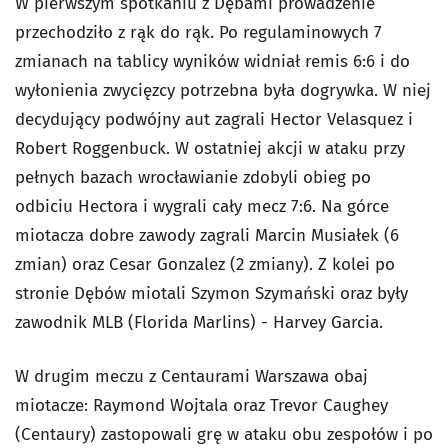
W pierwszym spotkaniu z Dębami prowadzenie
przechodziło z rąk do rąk. Po regulaminowych 7
zmianach na tablicy wyników widniał remis 6:6 i do
wyłonienia zwycięzcy potrzebna była dogrywka. W niej
decydujący podwójny aut zagrali Hector Velasquez i
Robert Roggenbuck. W ostatniej akcji w ataku przy
pełnych bazach wrocławianie zdobyli obieg po
odbiciu Hectora i wygrali cały mecz 7:6. Na górce
miotacza dobre zawody zagrali Marcin Musiałek (6
zmian) oraz Cesar Gonzalez (2 zmiany). Z kolei po
stronie Dębów miotali Szymon Szymański oraz były
zawodnik MLB (Florida Marlins) - Harvey Garcia.
W drugim meczu z Centaurami Warszawa obaj
miotacze: Raymond Wojtala oraz Trevor Caughey
(Centaury) zastopowali grę w ataku obu zespołów i po