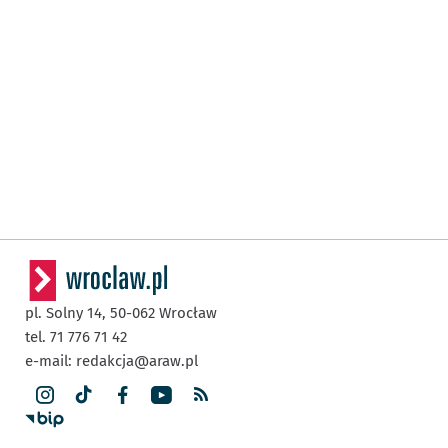
pl. Solny 14,
50-062
Wrocław
tel. 71 776 71 42
e-mail:
redakcja@araw.pl