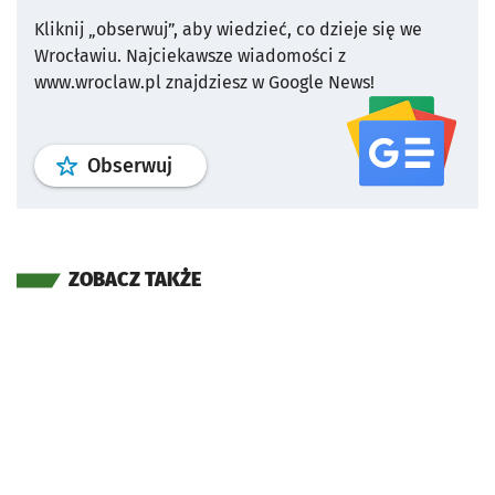
Kliknij „obserwuj”, aby wiedzieć, co dzieje się we
Wrocławiu.
Najciekawsze wiadomości z
www.wroclaw.pl znajdziesz w Google News!
profil
google news
serwisu wroclaw
Obserwuj
ZOBACZ TAKŻE