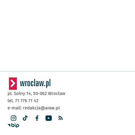
pl. Solny 14,
50-062
Wrocław
tel. 71 776 71 42
e-mail:
redakcja@araw.pl