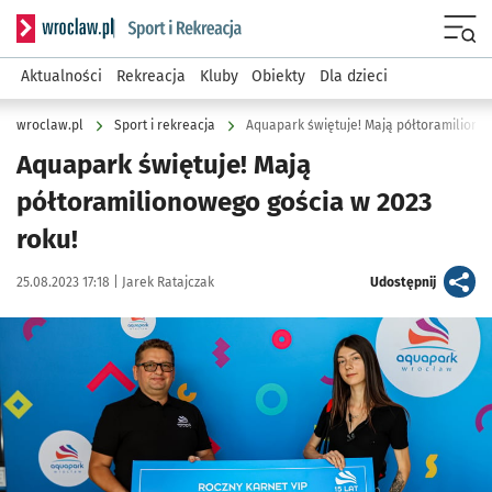
Serwis informacyjny wroclaw.pl podserwis: Sport i rekreacja
Menu
Aktualności
Rekreacja
Kluby
Obiekty
Dla dzieci
wroclaw.pl
Sport i rekreacja
Aquapark świętuje! Mają półtoramiliono
Aquapark świętuje! Mają
półtoramilionowego gościa w 2023
roku!
Data publikacji:
Autor:
artykuł
25.08.2023 17:18 |
Jarek Ratajczak
Udostępnij
Kliknij, aby powiększyć