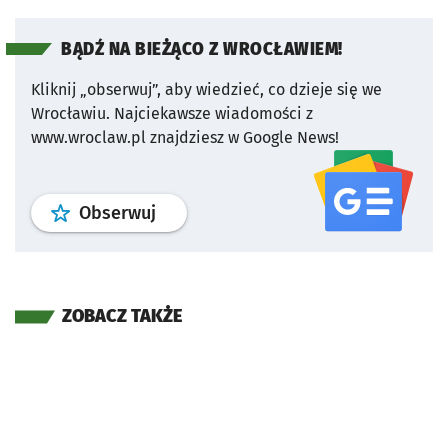
BĄDŹ NA BIEŻĄCO Z WROCŁAWIEM!
Kliknij „obserwuj”, aby wiedzieć, co dzieje się we
Wrocławiu.
Najciekawsze wiadomości z
www.wroclaw.pl znajdziesz w Google News!
profil
google news
serwisu wroclaw
Obserwuj
ZOBACZ TAKŻE