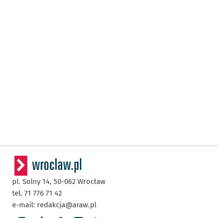
pl. Solny 14,
50-062
Wrocław
tel. 71 776 71 42
e-mail:
redakcja@araw.pl