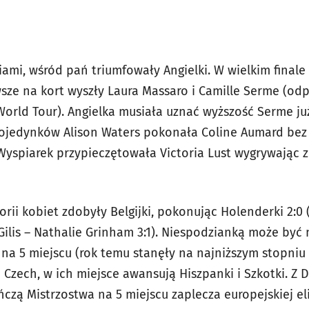
mi, wśród pań triumfowały Angielki. W wielkim finale 
sze na kort wyszły Laura Massaro i Camille Serme (odpo
orld Tour). Angielka musiała uznać wyższość Serme już 
 z pojedynków Alison Waters pokonała Coline Aumard b
mf Wyspiarek przypieczętowała Victoria Lust wygrywając z M
ii kobiet zdobyły Belgijki, pokonując Holenderki 2:0 (
 Gilis – Nathalie Grinham 3:1). Niespodzianką może być 
na 5 miejscu (rok temu stanęły na najniższym stopniu 
 Czech, w ich miejsce awansują Hiszpanki i Szkotki. Z 
ończą Mistrzostwa na 5 miejscu zaplecza europejskiej eli