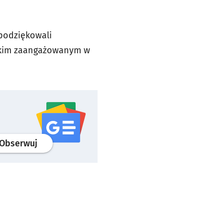
podziękowali
stkim zaangażowanym w
profil
google news
serwisu wroclaw.pl
Obserwuj