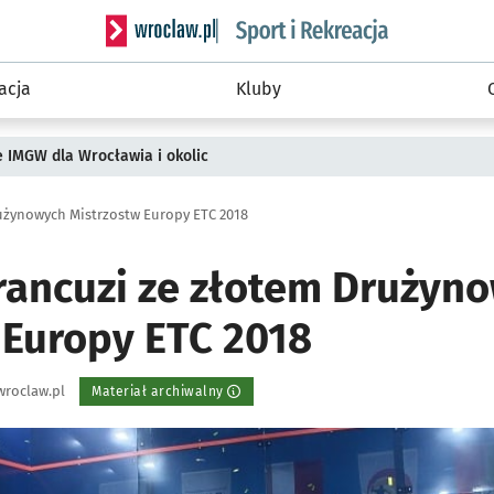
Serwis informacyjny wroclaw.pl podserwis: Sport 
acja
Kluby
ie IMGW dla Wrocławia i okolic
rużynowych Mistrzostw Europy ETC 2018
Francuzi ze złotem Drużyn
 Europy ETC 2018
wroclaw.pl
Materiał archiwalny