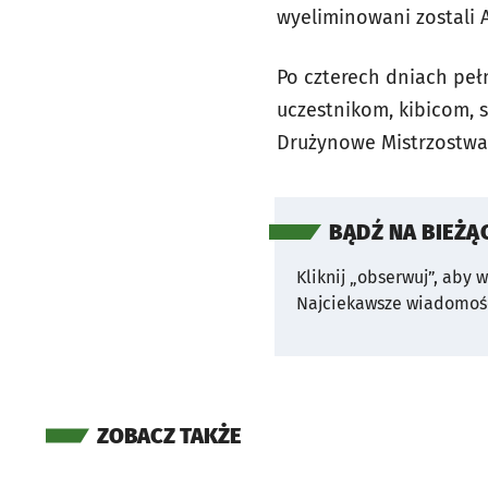
wyeliminowani zostali A
Po czterech dniach peł
uczestnikom, kibicom,
Drużynowe Mistrzostwa 
BĄDŹ NA BIEŻĄ
Kliknij „obserwuj”, aby 
Najciekawsze wiadomośc
ZOBACZ TAKŻE