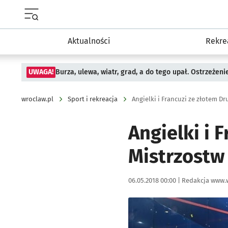
Menu główne portalu wroclaw.pl
Aktualności
Rekre
UWAGA!
Burza, ulewa, wiatr, grad, a do tego upał. Ostrzeżen
wroclaw.pl
Sport i rekreacja
Angielki i Francuzi ze złotem D
Angielki i 
Mistrzostw
Data publikacji:
Autor:
06.05.2018 00:00 |
Redakcja www.
Kliknij, aby powiększyć