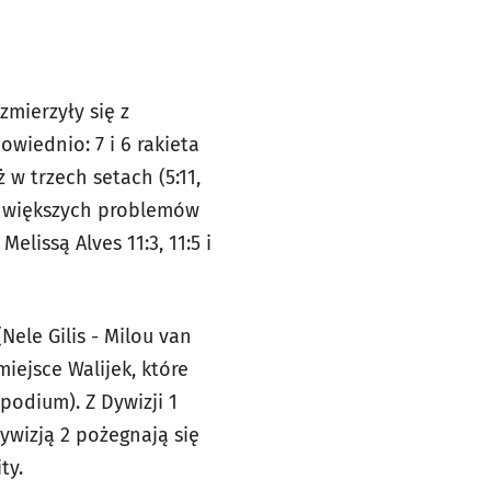
zmierzyły się z
wiednio: 7 i 6 rakieta
w trzech setach (5:11,
ez większych problemów
elissą Alves 11:3, 11:5 i
Nele Gilis - Milou van
miejsce Walijek, które
podium). Z Dywizji 1
Dywizją 2 pożegnają się
ty.