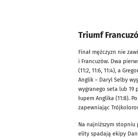
Triumf Francuz
Finał mężczyzn nie zaw
i Francuzów. Dwa pierws
(11:2, 11:6, 11:4), a Gre
Anglik – Daryl Selby wy
wygranego seta lub 19 
łupem Anglika (11:8). P
zapewniając Trójkoloro
Na najniższym stopniu 
elity spadają ekipy Dani