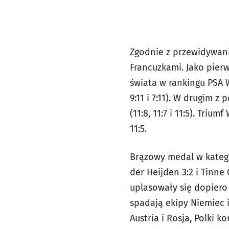
Zgodnie z przewidywania
Francuzkami. Jako pierw
świata w rankingu PSA W
9:11 i 7:11). W drugim
(11:8, 11:7 i 11:5). Triu
11:5.
Brązowy medal w kategor
der Heijden 3:2 i Tinne
uplasowały się dopiero 
spadają ekipy Niemiec i
Austria i Rosja, Polki k