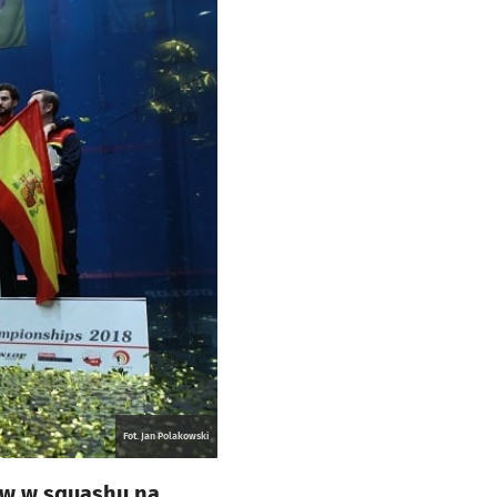
Fot. Jan Polakowski
ów w squashu na