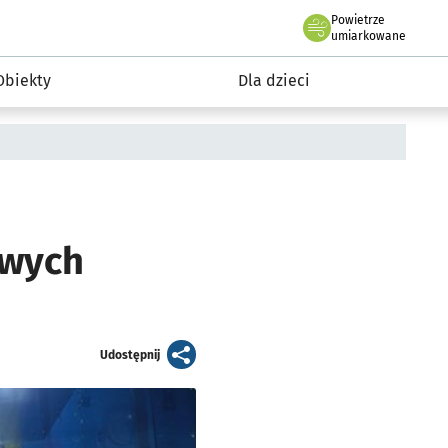
Powietrze
we Wrocławiu
i rekreacja
umiarkowane
Obiekty
Dla dzieci
owych
artykuł
Udostępnij