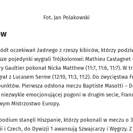
Fot. Jan Polakowski
ów
iódł oczekiwań żadnego z rzeszy kibiców, którzy podzi
ze pojedynki wygrali Trójkolorowi: Mathieu Castagnet 
gory Gaultier pokonał Nicka Matthew (11:7, 11:6, 11:7). W 
grał z Lucasem Serme (12:10, 11:3, 11:2). Do zwycięstwa 
punktów. Pierwsza odsłona meczu Baptiste Masotti – 
o niezwykle emocjonującej pogoni w drugim secie, Franc
wym Mistrzostwo Europy.
podium stanęli Hiszpanie, którzy pokonali w meczu o 
i i Czech, do Dywizji 1 awansują Szwajcarzy i Węgrzy. Z 