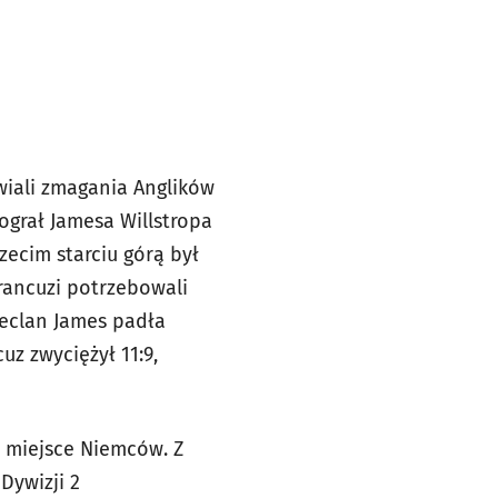
wiali zmagania Anglików
ograł Jamesa Willstropa
trzecim starciu górą był
Francuzi potrzebowali
Declan James padła
uz zwyciężył 11:9,
3 miejsce Niemców. Z
Dywizji 2