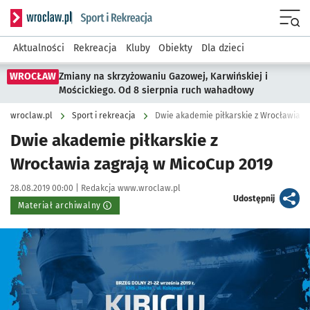
Serwis informacyjny wroclaw.pl podserwis: Sport i rekreacja
Menu
Aktualności
Rekreacja
Kluby
Obiekty
Dla dzieci
WROCŁAW
Zmiany na skrzyżowaniu Gazowej, Karwińskiej i
Mościckiego. Od 8 sierpnia ruch wahadłowy
wroclaw.pl
Sport i rekreacja
Dwie akademie piłkarskie z Wrocławia z
Dwie akademie piłkarskie z
Wrocławia zagrają w MicoCup 2019
Data publikacji:
Autor:
28.08.2019 00:00 |
Redakcja www.wroclaw.pl
artykuł
Udostępnij
Materiał archiwalny
Kliknij, aby powiększyć