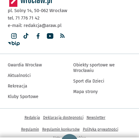
pl. Solny 14,
50-062
Wrocław
tel. 71 776 71 42
e-mail:
redakcja@araw.pl
Gwardia Wrocław
Obiekty sportowe we
Wrocławiu
Aktualności
Sport dla Dzieci
Rekreacja
Mapa strony
Kluby Sportowe
Inne informacje
Redakcja
Deklaracja dostępności
Newsletter
Regulamin
Regulamin konkursów
Polityka prywatności
Strona główna - wroclaw.pl
Ustawienia cookies