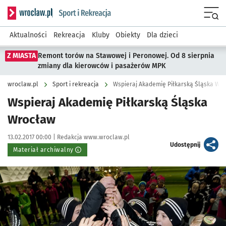
Serwis informacyjny wroclaw.pl podserwis: Sport i rekreacja
Menu
Aktualności
Rekreacja
Kluby
Obiekty
Dla dzieci
Z MIASTA
Remont torów na Stawowej i Peronowej. Od 8 sierpnia
zmiany dla kierowców i pasażerów MPK
wroclaw.pl
Sport i rekreacja
Wspieraj Akademię Piłkarską Śląska Wr
Wspieraj Akademię Piłkarską Śląska
Wrocław
Data publikacji:
Autor:
13.02.2017 00:00 |
Redakcja www.wroclaw.pl
artykuł
Udostępnij
Materiał archiwalny
Kliknij, aby powiększyć