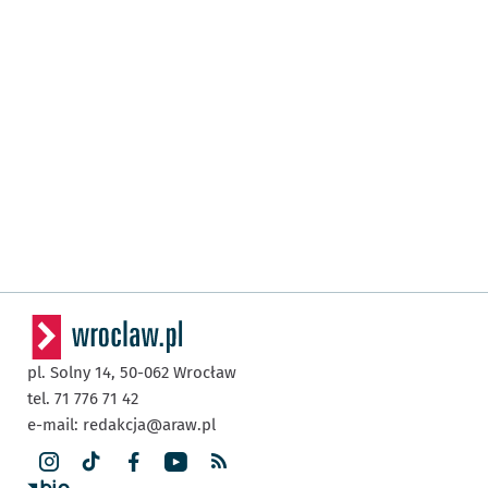
pl. Solny 14,
50-062
Wrocław
tel. 71 776 71 42
e-mail:
redakcja@araw.pl