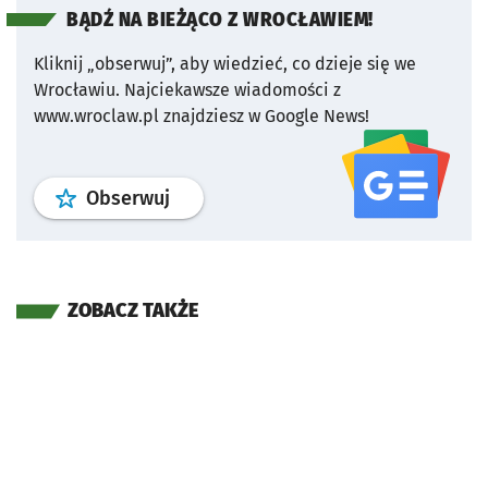
BĄDŹ NA BIEŻĄCO Z WROCŁAWIEM!
Kliknij „obserwuj”, aby wiedzieć, co dzieje się we
Wrocławiu.
Najciekawsze wiadomości z
www.wroclaw.pl znajdziesz w Google News!
profil
google news
serwisu wroclaw
Obserwuj
ZOBACZ TAKŻE