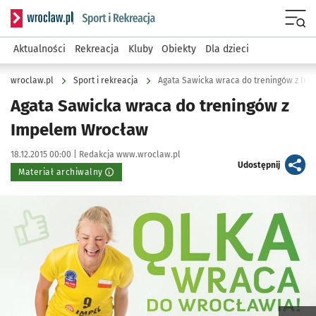
Serwis informacyjny wroclaw.pl podserwis: Sport i rekreacja
Menu
Aktualności
Rekreacja
Kluby
Obiekty
Dla dzieci
wroclaw.pl
Sport i rekreacja
Agata Sawicka wraca do treningów z Im
Agata Sawicka wraca do treningów z
Impelem Wrocław
Data publikacji:
Autor:
18.12.2015 00:00 |
Redakcja www.wroclaw.pl
artykuł
Udostępnij
Materiał archiwalny
Kliknij, aby powiększyć