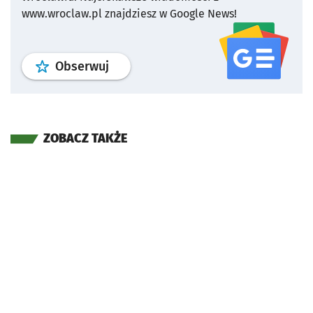
www.wroclaw.pl znajdziesz w Google News!
profil
google news
serwisu wroclaw
Obserwuj
ZOBACZ TAKŻE