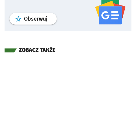
profil
google news
serwisu wroclaw
Obserwuj
ZOBACZ TAKŻE