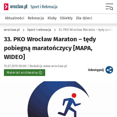
Serwis informacyjny wroclaw.pl podserwis: Sport i rekreacja
Menu
Aktualności
Rekreacja
Kluby
Obiekty
Dla dzieci
wroclaw.pl
Sport i rekreacja
33. PKO Wrocław Maraton – tędy pobieg
33. PKO Wrocław Maraton – tędy
pobiegną maratończycy [MAPA,
WIDEO]
Data publikacji:
Autor:
15.07.2015 00:00 |
Redakcja www.wroclaw.pl
artykuł
Udostępnij
Materiał archiwalny
Kliknij, aby powiększyć