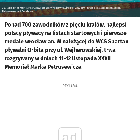
32. Memoriał Marka Petrusewicza we Wrocławiu. Źródło: Zawody Pływackie Memoriał Marka
Petrusewicza / Facebook
Ponad 700 zawodników z pięciu krajów, najlepsi
polscy pływacy na listach startowych i pierwsze
medale wrocławian. W należącej do WCS Spartan
pływalni Orbita przy ul. Wejherowskiej, trwa
rozgrywany w dniach 11-12 listopada XXXII
Memoriał Marka Petrusewicza.
REKLAMA
ad