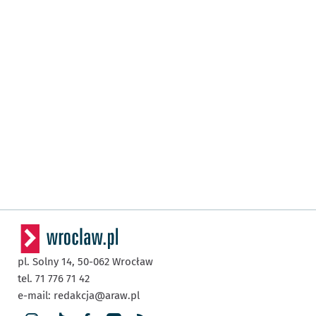
pl. Solny 14,
50-062
Wrocław
tel. 71 776 71 42
e-mail:
redakcja@araw.pl