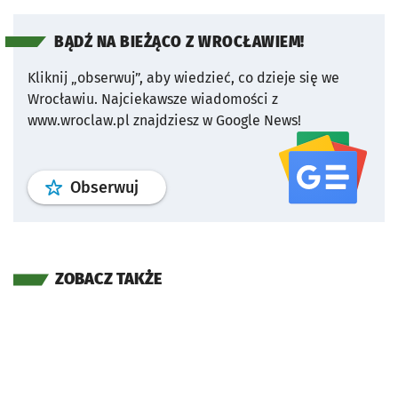
BĄDŹ NA BIEŻĄCO Z WROCŁAWIEM!
Kliknij „obserwuj”, aby wiedzieć, co dzieje się we
Wrocławiu.
Najciekawsze wiadomości z
www.wroclaw.pl znajdziesz w Google News!
profil
google news
serwisu wroclaw
Obserwuj
ZOBACZ TAKŻE