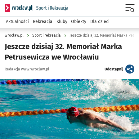
Serwis informacyjny wroclaw.pl podserwis: Sport i rekreacja
Menu
Aktualności
Rekreacja
Kluby
Obiekty
Dla dzieci
wroclaw.pl
Sport i rekreacja
Jeszcze dzisiaj 32. Memoriał Marka Petr
Jeszcze dzisiaj 32. Memoriał Marka
Petrusewicza we Wrocławiu
Autor:
artykuł
Redakcja www.wroclaw.pl
Udostępnij
Kliknij, aby powiększyć