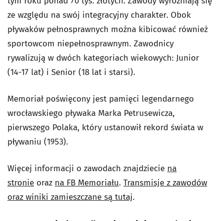
tym roku ponad 70 tys. złotych. Zawody wyróżniają się
ze względu na swój integracyjny charakter. Obok
pływaków pełnosprawnych można kibicować również
sportowcom niepełnosprawnym. Zawodnicy
rywalizują w dwóch kategoriach wiekowych: Junior
(14-17 lat) i Senior (18 lat i starsi).
Memoriał poświęcony jest pamięci legendarnego
wrocławskiego pływaka Marka Petrusewicza,
pierwszego Polaka, który ustanowił rekord świata w
pływaniu (1953).
Więcej informacji o zawodach znajdziecie
na
stronie
oraz
na FB Memoriału
.
Transmisje z zawodów
oraz winiki zamieszczane są tutaj
.