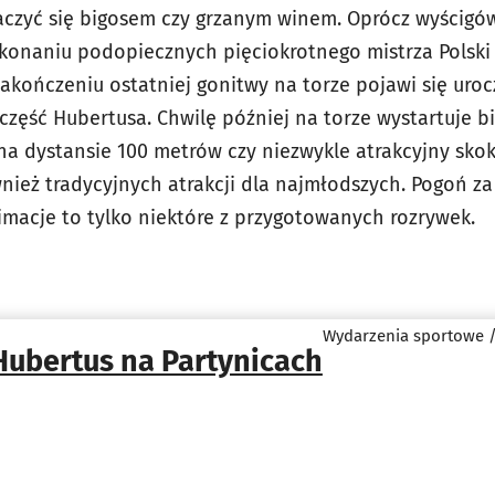
 raczyć się bigosem czy grzanym winem. Oprócz wyścig
konaniu podopiecznych pięciokrotnego mistrza Polsk
akończeniu ostatniej gonitwy na torze pojawi się uro
część Hubertusa. Chwilę później na torze wystartuje b
a dystansie 100 metrów czy niezwykle atrakcyjny skok p
nież tradycyjnych atrakcji dla najmłodszych. Pogoń za
 animacje to tylko niektóre z przygotowanych rozrywek.
Wydarzenia sportowe /
Hubertus na Partynicach