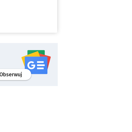
profil
google news
serwisu wroclaw.pl
Obserwuj