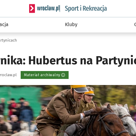
Serwis informacyjny wroclaw.pl podserwis: Sport 
acja
Kluby
artynicach
rnika: Hubertus na Partyni
roclaw.pl
Materiał archiwalny