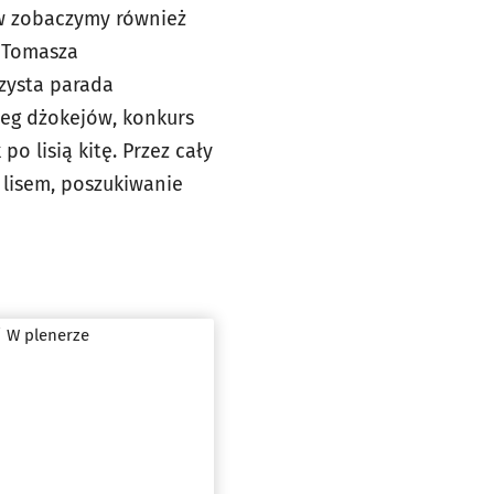
ów zobaczymy również
i Tomasza
czysta parada
ieg dżokejów, konkurs
o lisią kitę. Przez cały
 lisem, poszukiwanie
 W plenerze