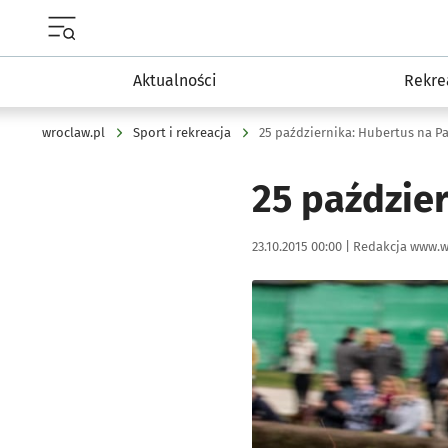
Menu główne portalu wroclaw.pl
Aktualności
Rekre
wroclaw.pl
Sport i rekreacja
25 października: Hubertus na P
25 paździe
Data publikacji:
Autor:
23.10.2015 00:00 |
Redakcja www.w
Kliknij, aby powiększyć