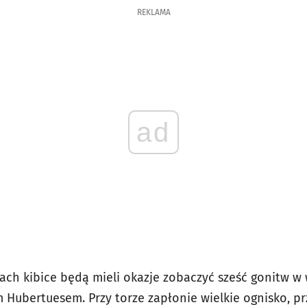
REKLAMA
ad
cach kibice będą mieli okazje zobaczyć sześć gonitw w
m Hubertuesem. Przy torze zapłonie wielkie ognisko, p