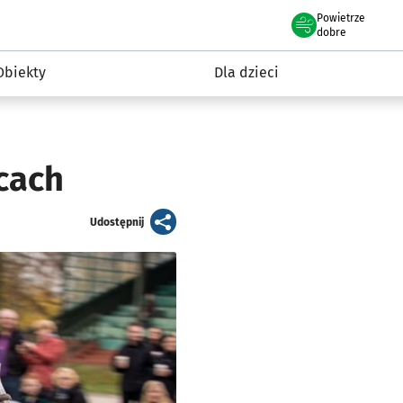
Powietrze
we Wrocławiu
i rekreacja
dobre
Obiekty
Dla dzieci
cach
artykuł
Udostępnij