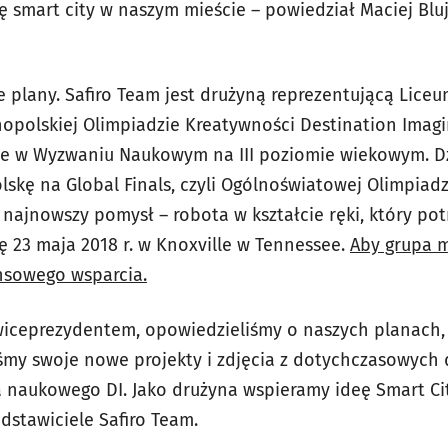
 smart city w naszym mieście – powiedział Maciej Blu
 plany. Safiro Team jest drużyną reprezentującą Liceu
opolskiej Olimpiadzie Kreatywności Destination Imagi
ce w Wyzwaniu Naukowym na III poziomie wiekowym. Dz
skę na Global Finals, czyli Ogólnoświatowej Olimpiadz
 najnowszy pomysł – robota w kształcie ręki, który pot
ę 23 maja 2018 r. w Knoxville w Tennessee.
Aby grupa 
nsowego wsparcia.
wiceprezydentem, opowiedzieliśmy o naszych planach, 
iśmy swoje nowe projekty i zdjęcia z dotychczasowych
naukowego DI. Jako drużyna wspieramy ideę Smart Cit
dstawiciele Safiro Team.