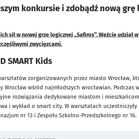
aszym konkursie i zdobądź nową grę 
h sił w nowej grze logicznej „Safiros”. Weźcie udział 
zczęśliwymi zwycięzcami.
3D SMART Kids
warsztatów zorganizowanych przez miasto Wrocław, kt
ity Wrocław wśród najmłodszych wrocławian. Podczas 
yjne rozwiązania dedykowane miastom i mieszkańcom. 
a i wykład o smart city. W warsztatach uczestniczyły m
nazjum nr 13 i Zespołu Szkolno-Przedszkolnego nr 16.