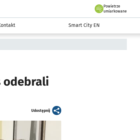
Powietrze
we Wrocławiu
martCity
umiarkowane
Kontakt
Smart City EN
 odebrali
artykuł
Udostępnij