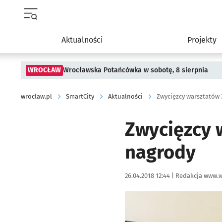
Menu główne portalu wroclaw.pl
Aktualności
Projekty
WROCŁAW
Wrocławska Potańcówka w sobotę, 8 sierpnia
wroclaw.pl
SmartCity
Aktualności
Zwycięzcy warsztatów
Zwycięzcy 
nagrody
Data publikacji:
Autor:
26.04.2018 12:44 |
Redakcja www.w
Kliknij, aby powiększyć