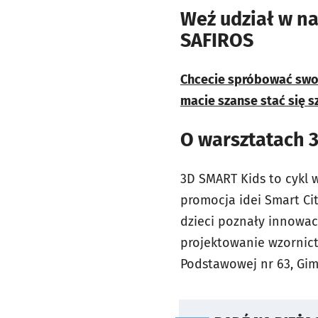
Weź udział w n
SAFIROS
Chcecie spróbować swoic
macie szanse stać się s
O warsztatach 
3D SMART Kids to cykl 
promocja idei Smart C
dzieci poznały innowac
projektowanie wzornictw
Podstawowej nr 63, Gim