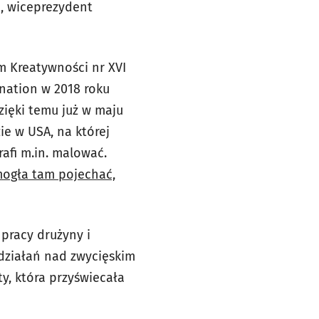
j, wiceprezydent
m Kreatywności nr XVI
nation w 2018 roku
ięki temu już w maju
ie w USA, na której
rafi m.in. malować.
mogła tam pojechać,
pracy drużyny i
 działań nad zwycięskim
y, która przyświecała