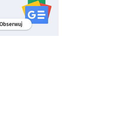
profil
google news
serwisu wroclaw.pl
Obserwuj