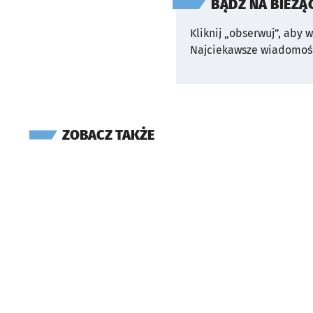
BĄDŹ NA BIEŻĄ
Kliknij „obserwuj”, aby 
Najciekawsze wiadomośc
ZOBACZ TAKŻE