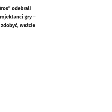
iros” odebrali
ojektanci gry –
e zdobyć, weźcie