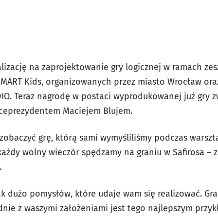
alizację na zaprojektowanie gry logicznej w ramach ze
 SMART Kids, organizowanych przez miasto Wrocław or
IO. Teraz nagrodę w postaci wyprodukowanej już gry z
iceprezydentem Maciejem Blujem.
zobaczyć grę, którą sami wymyśliliśmy podczas warszta
każdy wolny wieczór spędzamy na graniu w Safirosa – 
.
tak dużo pomysłów, które udaje wam się realizować. Gra
nie z waszymi założeniami jest tego najlepszym przy