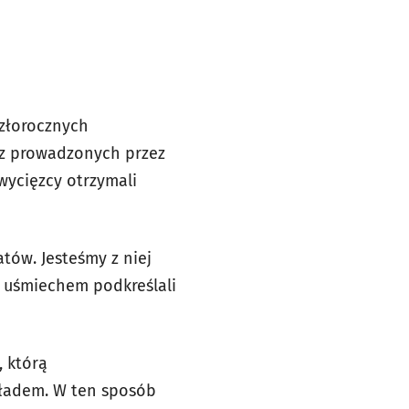
szłorocznych
az prowadzonych przez
wycięzcy otrzymali
tów. Jesteśmy z niej
z uśmiechem podkreślali
, którą
kładem. W ten sposób