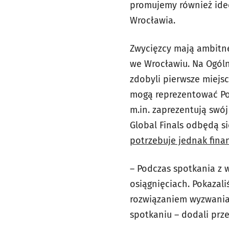
promujemy również ideę
Wrocławia.
Zwycięzcy mają ambitne
we Wrocławiu. Na Ogóln
zdobyli pierwsze miejs
mogą reprezentować Pol
m.in. zaprezentują swój
Global Finals odbędą si
potrzebuje jednak fina
– Podczas spotkania z 
osiągnięciach. Pokazal
rozwiązaniem wyzwania 
spotkaniu – dodali prze