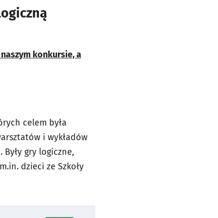
logiczną
w naszym konkursie, a
órych celem była
warsztatów i wykładów
Były gry logiczne,
.in. dzieci ze Szkoły