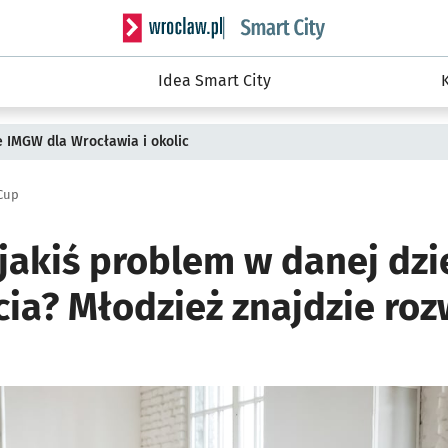
Serwis informacyjny wroclaw.pl podserwis: S
Idea Smart City
ie IMGW dla Wrocławia i okolic
 Cup
jakiś problem w danej dzi
ia? Młodzież znajdzie roz