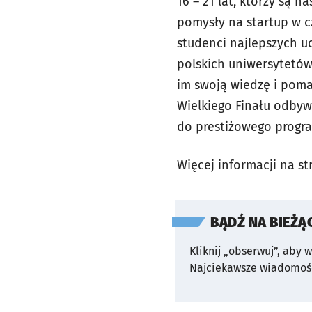
16 – 21 lat, którzy są 
pomysły na startup w c
studenci najlepszych uc
polskich uniwersytetów
im swoją wiedzę i poma
Wielkiego Finału odbywa
do prestiżowego progra
Więcej informacji na st
BĄDŹ NA BIEŻĄ
Kliknij „obserwuj”, aby 
Najciekawsze wiadomośc