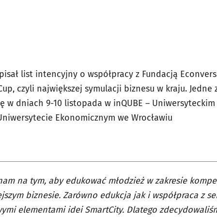
pisał list intencyjny o współpracy z Fundacją Econvers
p, czyli największej symulacji biznesu w kraju. Jedne z
ę w dniach 9-10 listopada w inQUBE – Uniwersyteckim
Uniwersytecie Ekonomicznym we Wrocławiu
 nam na tym, aby edukować młodzież w zakresie kompe
ejszym biznesie. Zarówno edukcja jak i współpraca z s
ymi elementami idei SmartCity. Dlatego zdecydowaliś