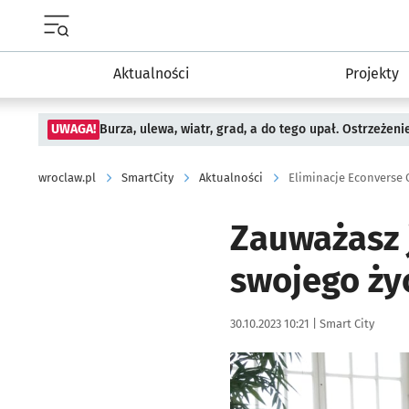
Menu główne portalu wroclaw.pl
Aktualności
Projekty
UWAGA!
Burza, ulewa, wiatr, grad, a do tego upał. Ostrzeżen
wroclaw.pl
SmartCity
Aktualności
Eliminacje Econverse
Zauważasz 
swojego życ
Data publikacji:
Autor:
30.10.2023 10:21 |
Smart City
Kliknij, aby powiększyć