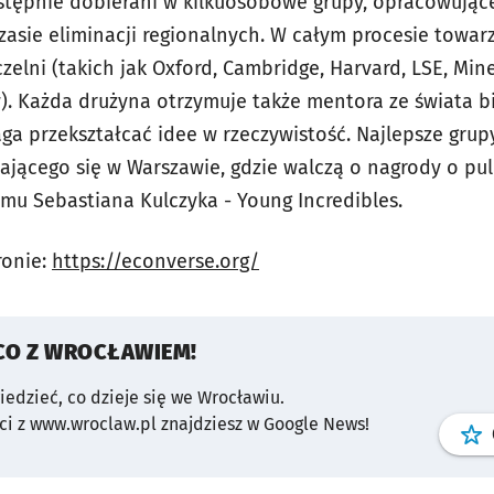
następnie dobierani w kilkuosobowe grupy, opracowując
zasie eliminacji regionalnych. W całym procesie towarz
zelni (takich jak Oxford, Cambridge, Harvard, LSE, Min
). Każda drużyna otrzymuje także mentora ze świata bi
ga przekształcać idee w rzeczywistość. Najlepsze gru
jącego się w Warszawie, gdzie walczą o nagrody o puli
mu Sebastiana Kulczyka - Young Incredibles.
ronie:
https://econverse.org/
CO Z WROCŁAWIEM!
wiedzieć, co dzieje się we Wrocławiu.
i z www.wroclaw.pl znajdziesz w Google News!