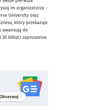
e swoje pierwsze
yszą im organizatorzy –
erva University oraz
znesu, który przekazuje
py awansują do
 30 000zł i zaproszenie
profil
google news
serwisu wroclaw.pl
Obserwuj