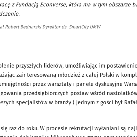
acę z Fundacją Econverse, która ma w tym obszarze b
dczenie.
ał Robert Bednarski Dyrektor ds. SmartCity UMW
lenie przyszłych liderów, umożliwiając im postawieni
ażając zainteresowaną młodzież z całej Polski w komp
miejętności przez warsztaty i panele dyskusyjne Wars
gowania przedsiębiorczych postaw wśród nastolatków,
zych specjalistów w branży ( jednym z gości był Rafał
ię raz do roku. W procesie rekrutacji wyłaniani są naj