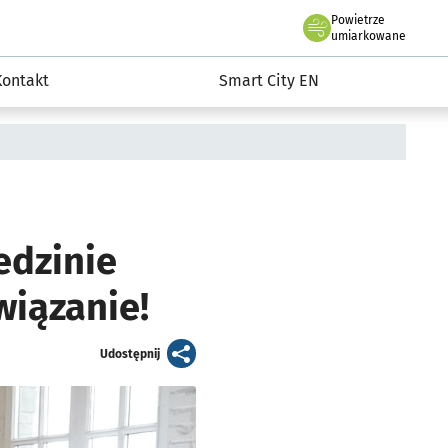
Powietrze
we Wrocławiu
martCity
umiarkowane
Kontakt
Smart City EN
edzinie
wiązanie!
artykuł
Udostępnij