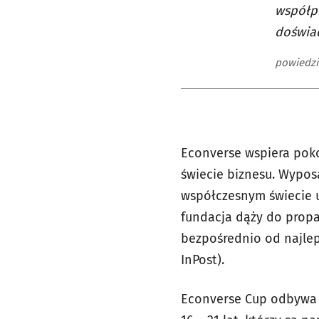
współpr
doświa
powiedzi
Econverse wspiera poko
świecie biznesu. Wypos
współczesnym świecie u
fundacja dąży do propa
bezpośrednio od najleps
InPost).
Econverse Cup odbywa s