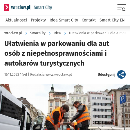
Serwis informacyjny wroclaw.pl podserwis: SmartCity
Menu
Aktualności
Projekty
Idea Smart City
Kontakt
Smart City EN
wroclaw.pl
SmartCity
Idea
Ułatwienia w parkowaniu dla aut
osób z niepełnosprawnościami i
autokarów turystycznych
Data publikacji:
Autor:
artykuł
16.11.2022 14:41 |
Redakcja www.wroclaw.pl
Udostępnij
Kliknij, aby powiększyć