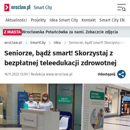
Serwis informacyjny wroclaw.pl podserwis: SmartCity
Menu
Aktualności
Projekty
Idea Smart City
Kontakt
Smart City EN
Z MIASTA
Wrocławska Potańcówka za nami. Zobaczcie zdjęcia
wroclaw.pl
SmartCity
Idea
Seniorze, bądź smart! Skorzystaj z bez
Seniorze, bądź smart! Skorzystaj z
bezpłatnej teleedukacji zdrowotnej
Data publikacji:
Autor:
artykuł
16.11.2022 13:59 |
Redakcja www.wroclaw.pl
Udostępnij
Kliknij, aby powiększyć