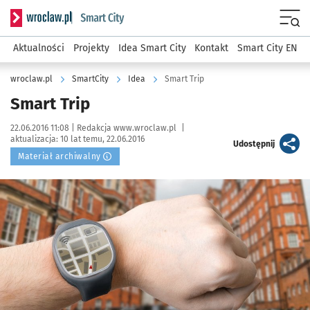
Serwis informacyjny wroclaw.pl podserwis: SmartCity
Menu
Aktualności
Projekty
Idea Smart City
Kontakt
Smart City EN
wroclaw.pl
SmartCity
Idea
Smart Trip
Smart Trip
Data publikacji:
Autor:
22.06.2016 11:08 |
Redakcja www.wroclaw.pl
|
aktualizacja:
10 lat temu, 22.06.2016
artykuł
Udostępnij
Materiał archiwalny
Kliknij, aby powiększyć