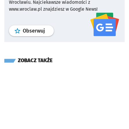
Wrocławiu.
Najciekawsze wiadomości z
www.wroclaw.pl znajdziesz w Google News!
profil
google news
serwisu wroclaw
Obserwuj
ZOBACZ TAKŻE