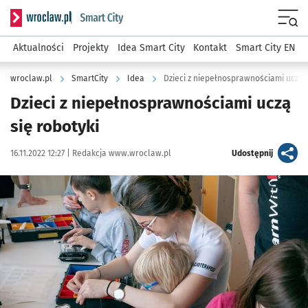
Serwis informacyjny wroclaw.pl podserwis: SmartCity
Menu
Aktualności
Projekty
Idea Smart City
Kontakt
Smart City EN
wroclaw.pl
SmartCity
Idea
Dzieci z niepełnosprawnościami uczą s
Dzieci z niepełnosprawnościami uczą
się robotyki
Data publikacji:
Autor:
artykuł
16.11.2022 12:27 |
Redakcja www.wroclaw.pl
Udostępnij
Kliknij, aby powiększyć