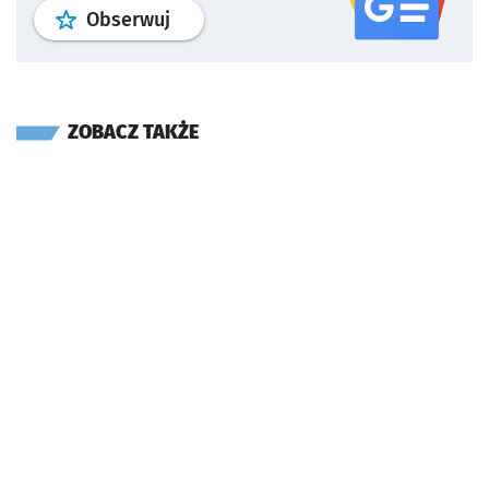
profil
google news
serwisu wroclaw
Obserwuj
ZOBACZ TAKŻE