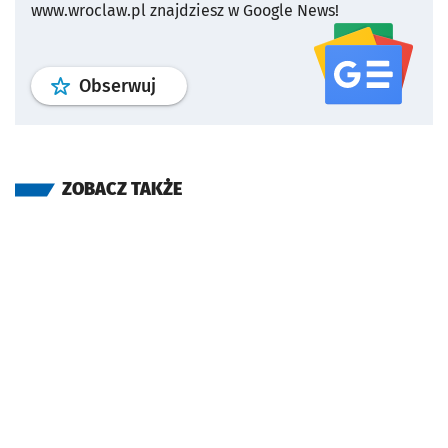
www.wroclaw.pl znajdziesz w Google News!
profil
google news
serwisu wroclaw
Obserwuj
ZOBACZ TAKŻE