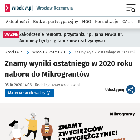
Serwis informacyjny wroclaw.pl podserwis: Rozmawia
Menu
Aktualności
Budżet partycypacyjny
NGO
Konsultacje
CAL-e
R
WAŻNE
Zakończenie remontu przystanku "pl. Jana Pawła II".
Autobusy będą się tam znowu zatrzymywać
wroclaw.pl
Wrocław Rozmawia
Znamy wyniki ostatniego w 2020 roku
Znamy wyniki ostatniego w 2020 roku
naboru do Mikrograntów
Data publikacji:
Autor:
05.10.2020 14:06 |
Redakcja www.wroclaw.pl
artykuł
Udostępnij
Materiał archiwalny
Kliknij, aby powiększyć