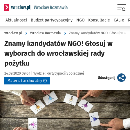
Serwis informacyjny wroclaw.pl podserwis: Rozmawia
Menu
Aktualności
Budżet partycypacyjny
NGO
Konsultacje
CAL-e
R
wroclaw.pl
Wrocław Rozmawia
Znamy kandydatów NGO! Głosuj w wybo
Znamy kandydatów NGO! Głosuj w
wyborach do wrocławskiej rady
pożytku
Data publikacji:
Autor:
24.09.2020 09:04 |
Wydział Partycypacji Społecznej
artykuł
Udostępnij
Materiał archiwalny
Kliknij, aby powiększyć