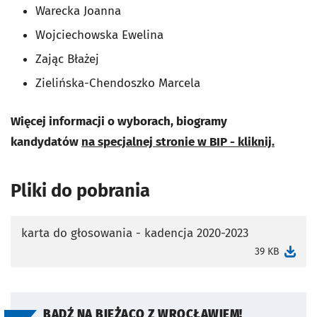
Warecka Joanna
Wojciechowska Ewelina
Zając Błażej
Zielińska-Chendoszko Marcela
Więcej informacji o wyborach, biogramy
kandydatów
na specjalnej stronie w BIP - kliknij.
Pliki do pobrania
karta do głosowania - kadencja 2020-2023
otworzy się w nowej karcie
39 KB
BĄDŹ NA BIEŻĄCO Z WROCŁAWIEM!