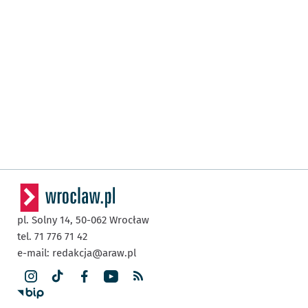
pl. Solny 14,
50-062
Wrocław
tel. 71 776 71 42
e-mail:
redakcja@araw.pl