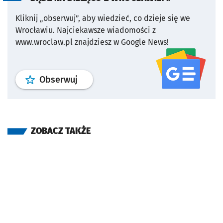
Kliknij „obserwuj”, aby wiedzieć, co dzieje się we
Wrocławiu.
Najciekawsze wiadomości z
www.wroclaw.pl znajdziesz w Google News!
profil
google news
serwisu wroclaw
Obserwuj
ZOBACZ TAKŻE