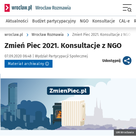
Serwis informacyjny wroclaw.pl podserwis: Rozmawia
Menu
Aktualności
Budżet partycypacyjny
NGO
Konsultacje
CAL-e
R
wroclaw.pl
Wrocław Rozmawia
Zmień Piec 2021. Konsultacje z NGO
Zmień Piec 2021. Konsultacje z NGO
Data publikacji:
Autor:
07.09.2020 06:48 |
Wydział Partycypacji Społecznej
artykuł
Udostępnij
Materiał archiwalny
Kliknij, aby powiększyć
UM Wrocławia