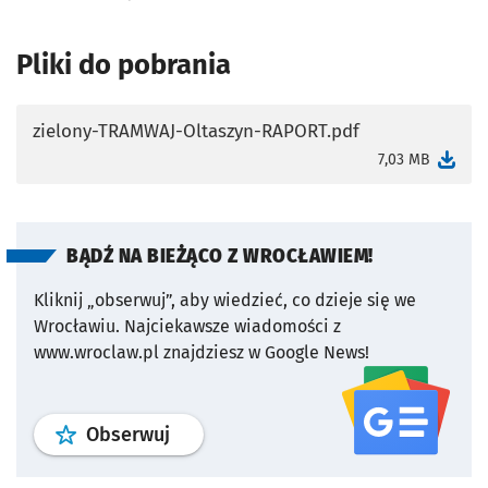
Pliki do pobrania
zielony-TRAMWAJ-Oltaszyn-RAPORT.pdf
otworzy się w nowej karcie
7,03 MB
BĄDŹ NA BIEŻĄCO Z WROCŁAWIEM!
Kliknij „obserwuj”, aby wiedzieć, co dzieje się we
Wrocławiu.
Najciekawsze wiadomości z
www.wroclaw.pl znajdziesz w Google News!
profil
google news
serwisu wroclaw
Obserwuj