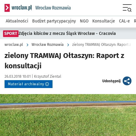
Serwis informacyjny wroclaw.pl podserwis: Rozmawia
Menu
Aktualności
Budżet partycypacyjny
NGO
Konsultacje
CAL-e
R
SPORT
Zdjęcia kibiców z meczu Śląsk Wrocław - Cracovia
wroclaw.pl
Wrocław Rozmawia
zielony TRAMWAJ Ołtaszyn: Raport z ko
zielony TRAMWAJ Ołtaszyn: Raport z
konsultacji
Data publikacji:
Autor:
26.03.2018 10:01 |
Krzysztof Ziental
artykuł
Udostępnij
Materiał archiwalny
Kliknij, aby powiększyć