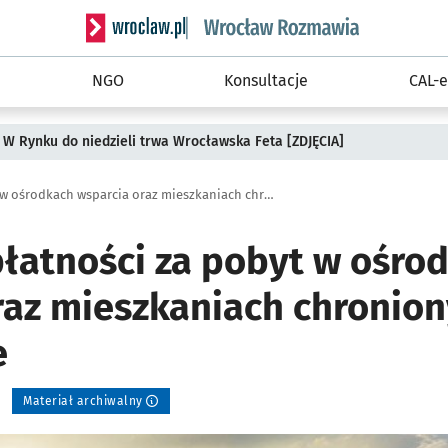
Serwis informacyjny wroclaw.pl podserwis: Rozm
NGO
Konsultacje
CAL-e
 W Rynku do niedzieli trwa Wrocławska Feta [ZDJĘCIA]
Zasady odpłatności za pobyt w ośrodkach wsparcia oraz mieszkaniach chronionych. Konsultacje
łatności za pobyt w ośro
raz mieszkaniach chronion
e
Materiał archiwalny