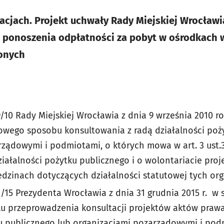
acjach. Projekt uchwały Rady Miejskiej Wrocławi
 ponoszenia odpłatności za pobyt w ośrodkach w
onych
/10 Rady Miejskiej Wrocławia z dnia 9 września 2010 r
łowego sposobu konsultowania z radą działalności poż
ządowymi i podmiotami, o których mowa w art. 3 ust.3
działalności pożytku publicznego i o wolontariacie pr
zinach dotyczących działalności statutowej tych organ
/15 Prezydenta Wrocławia z dnia 31 grudnia 2015 r. w 
u przeprowadzenia konsultacji projektów aktów praw
ku publicznego lub organizacjami pozarządowymi i pod