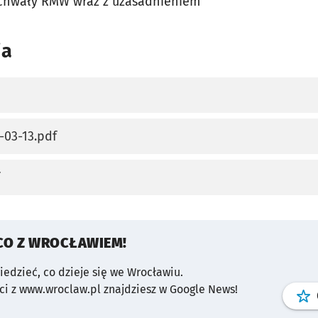
uchwały RMW wraz z uzasadnieniem
ia
karcie
-03-13.pdf
karcie
karcie
CO Z WROCŁAWIEM!
wiedzieć, co dzieje się we Wrocławiu.
i z www.wroclaw.pl znajdziesz w Google News!