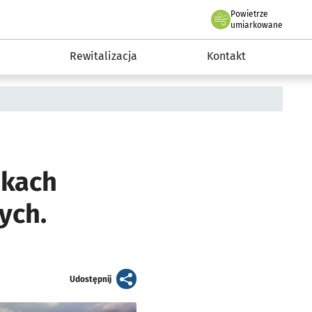
Powietrze
we Wrocławiu
awia
umiarkowane
Rewitalizacja
Kontakt
dkach
ych.
artykuł
Udostępnij