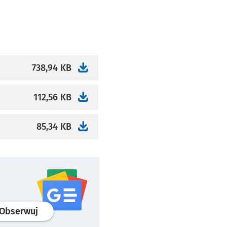
738,94 KB
112,56 KB
85,34 KB
profil
google news
serwisu wroclaw.pl
Obserwuj