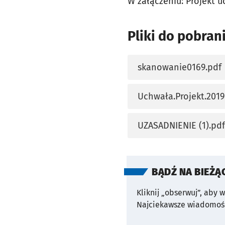
W załączeniu: Projekt 
Pliki do pobran
skanowanie0169.pdf
otworzy się w nowej 
Uchwała.Projekt.2019
otworzy się w nowej 
UZASADNIENIE (1).pdf
otworzy się w nowej 
BĄDŹ NA BIEŻĄ
Kliknij „obserwuj”, aby 
Najciekawsze wiadomośc