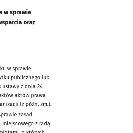
a w sprawie
sparcia oraz
oku w sprawie
ytku publicznego lub
 ustawy z dnia 24
ojektów aktów prawa
izacji (z późn. zm.).
sprawie zasad
a miejscowego z radą
miotami, o których