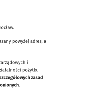
Wrocław.
azany powyżej adres, a
ozarządowych i
ziałalności pożytku
szczegółowych zasad
ronionych.