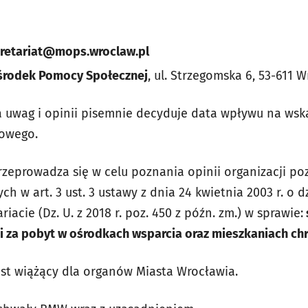
retariat@mops.wroclaw.pl
Ośrodek Pomocy Społecznej
, ul. Strzegomska 6, 53-611 
 uwag i opinii pisemnie decyduje data wpływu na wsk
towego.
przeprowadza się w celu poznania opinii organizacji p
w art. 3 ust. 3 ustawy z dnia 24 kwietnia 2003 r. o d
iacie (Dz. U. z 2018 r. poz. 450 z późn. zm.) w sprawie:
 za pobyt w ośrodkach wsparcia oraz mieszkaniach ch
jest wiążący dla organów Miasta Wrocławia.