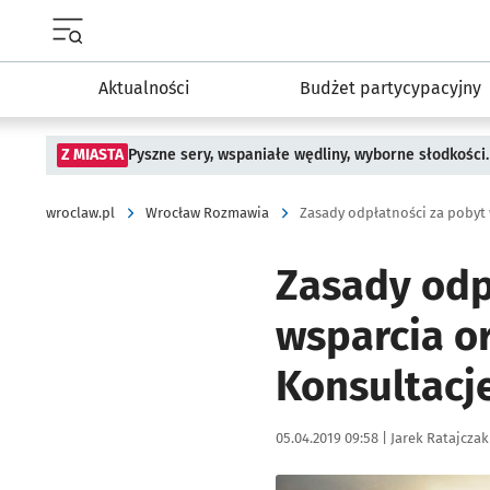
Menu główne portalu wroclaw.pl
Aktualności
Budżet partycypacyjny
Z MIASTA
Pyszne sery, wspaniałe wędliny, wyborne słodkości.
wroclaw.pl
Wrocław Rozmawia
Zasady odp
wsparcia o
Konsultacj
Data publikacji:
Autor:
05.04.2019 09:58 |
Jarek Ratajczak
Kliknij, aby powiększyć