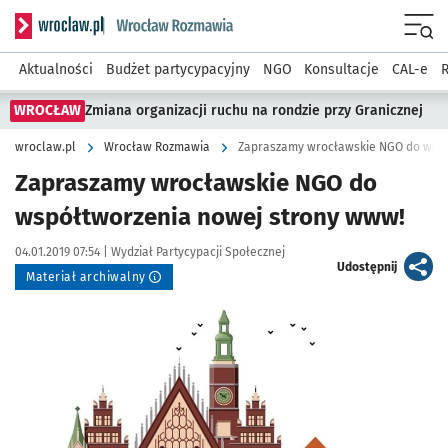
Serwis informacyjny wroclaw.pl podserwis: Rozmawia
Menu
Aktualności
Budżet partycypacyjny
NGO
Konsultacje
CAL-e
R
WROCŁAW
Zmiana organizacji ruchu na rondzie przy Granicznej
wroclaw.pl
Wrocław Rozmawia
Zapraszamy wrocławskie NGO do wspó
Zapraszamy wrocławskie NGO do
współtworzenia nowej strony www!
Data publikacji:
Autor:
04.01.2019 07:54 |
Wydział Partycypacji Społecznej
artykuł
Udostępnij
Materiał archiwalny
Kliknij, aby powiększyć