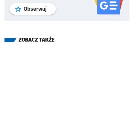
profil
google news
serwisu wroclaw
Obserwuj
ZOBACZ TAKŻE