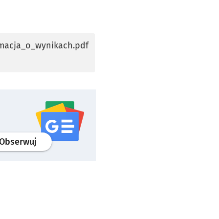
macja_o_wynikach.pdf
profil
google news
serwisu wroclaw.pl
Obserwuj