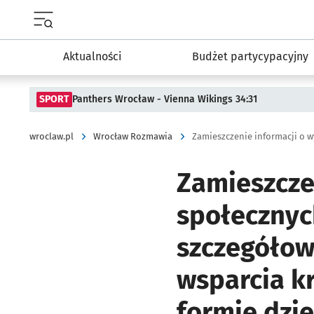
Menu główne portalu wroclaw.pl
Aktualności
Budżet partycypacyjny
SPORT
Panthers Wrocław - Vienna Wikings 34:31
wroclaw.pl
Wrocław Rozmawia
Zamieszcze
społecznyc
szczegółow
wsparcia k
formie dzie