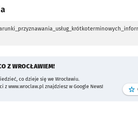
ia
arunki_przyznawania_usług_krótkoterminowych_infor
karcie
CO Z WROCŁAWIEM!
wiedzieć, co dzieje się we Wrocławiu.
i z www.wroclaw.pl znajdziesz w Google News!