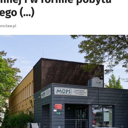
o (...)
roclaw.pl