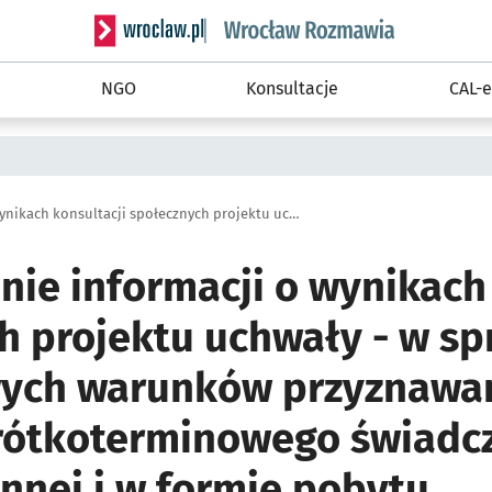
Serwis informacyjny wroclaw.pl podserwis: Rozm
NGO
Konsultacje
CAL-e
Zamieszczenie informacji o wynikach konsultacji społecznych projektu uchwały - w sprawie szczegółowych warunków przyznawania usług wsparcia krótkoterminowego świadczonego w formie dziennej i w formie pobytu całodobowego (...)
nie informacji o wynikach 
h projektu uchwały - w sp
ych warunków przyznawan
rótkoterminowego świadc
nnej i w formie pobytu