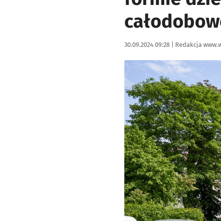
całodoboweg
Data publikacji:
Autor:
30.09.2024 09:28 |
Redakcja www.w
Kliknij, aby powiększyć