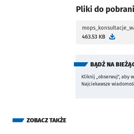
Pliki do pobran
mops_konsultacje_w
otworzy się w nowej 
463.53 KB
BĄDŹ NA BIEŻĄ
Kliknij „obserwuj”, aby 
Najciekawsze wiadomośc
ZOBACZ TAKŻE