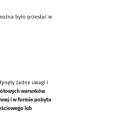
można było przesłać w
łynęły żadne uwagi i
gółowych warunków
nej i w formie pobytu
ęściowego lub