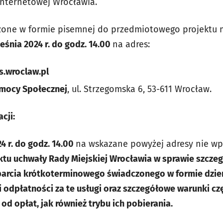
 internetowej Wrocławia.
dzone w formie pisemnej do przedmiotowego projektu 
eśnia 2024 r.
do godz.
14.00
na adres:
s.wroclaw.pl
omocy Społecznej
, ul. Strzegomska 6, 53-611 Wrocław.
cji:
4 r. do godz. 14.00
na wskazane powyżej adresy nie wp
ktu uchwały Rady Miejskiej Wrocławia w sprawie
szcze
arcia krótkoterminowego świadczonego w formie dzien
odpłatności za te usługi oraz szczegółowe warunki cz
od opłat, jak również trybu ich pobierania.