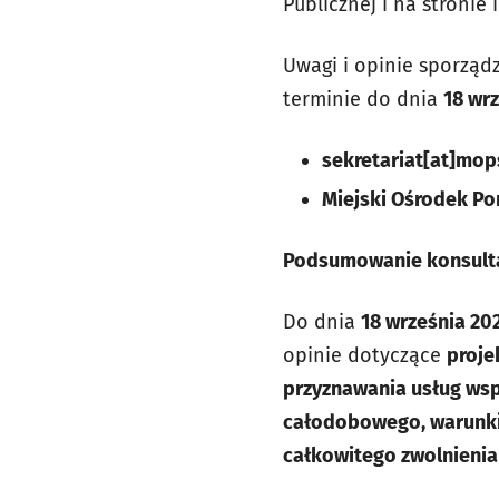
Publicznej i na stronie
Uwagi i opinie sporzą
terminie do dnia
18 wrz
sekretariat[at]mop
Miejski Ośrodek P
Podsumowanie konsulta
Do dnia
18 września 202
opinie dotyczące
proje
przyznawania usług wsp
całodobowego, warunki 
całkowitego zwolnienia 