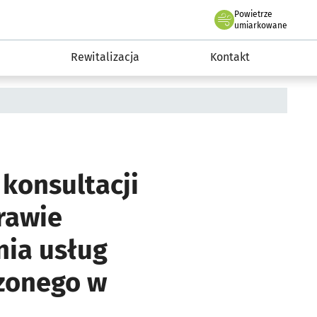
Powietrze
we Wrocławiu
awia
umiarkowane
Rewitalizacja
Kontakt
konsultacji
rawie
ia usług
zonego w