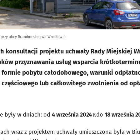
przy ulicy Braniborskiej we Wrocławiu
h konsultacji projektu uchwały Rady Miejskiej W
nków przyznawania usług wsparcia krótkotermi
w formie pobytu całodobowego, warunki odpłatnoś
częściowego lub całkowitego zwolnienia od opła
e były w dniach: od
4 września 2024 r.
do
18 września 2
jach wraz z projektem uchwały umieszczona była w Biu