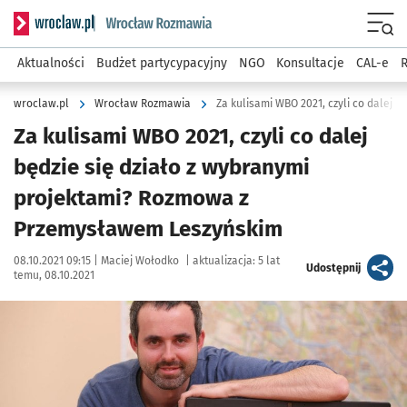
Serwis informacyjny wroclaw.pl podserwis: Rozmawia
Menu
Aktualności
Budżet partycypacyjny
NGO
Konsultacje
CAL-e
R
wroclaw.pl
Wrocław Rozmawia
Za kulisami WBO 2021, czyli co dalej
będzie się działo z wybranymi
projektami? Rozmowa z
Przemysławem Leszyńskim
Data publikacji:
Autor:
08.10.2021 09:15 |
Maciej Wołodko
|
aktualizacja:
5 lat
artykuł
Udostępnij
temu, 08.10.2021
Kliknij, aby powiększyć