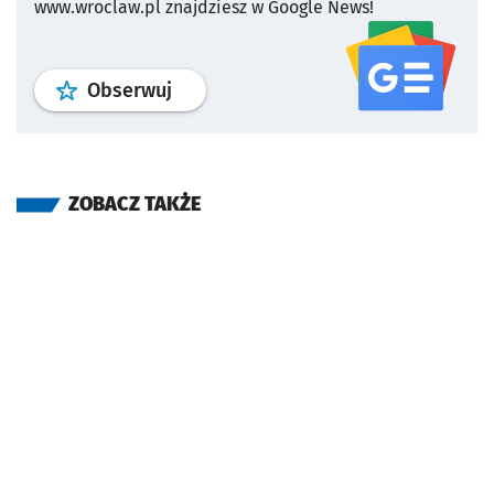
www.wroclaw.pl znajdziesz w Google News!
profil
google news
serwisu wroclaw
Obserwuj
ZOBACZ TAKŻE