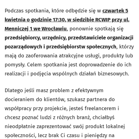
Podczas spotkania, które odbędzie się w
czwartek 5
kwietnia o godzinie 17:30, w siedzibie RCWIP przy ul.
Menniczej 1 we Wrocławiu
, ponownie spotkają się
przedsiębiorcy, urzędnicy, przedstawiciele organizacji
pozarządowych i przedsiębiorstw społecznych
, którzy
mają do zaoferowania atrakcyjne usługi, produkty lub
pomysły. Celem spotkania jest doprowadzenie do ich
realizacji i podjęcia wspólnych działań biznesowych.
Dlatego jeśli masz problem z efektywnym
docieraniem do klientów, szukasz partnera do
współpracy przy projekcie, jesteś freelancerem i
chcesz poznać ludzi z różnych branż, chciałbyś
nieodpłatnie zaprezentować swój produkt lokalnej
społeczności, lecz brak Ci czasu i pieniędzy na