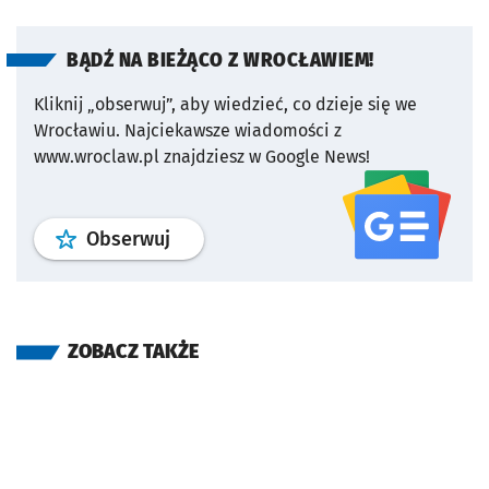
BĄDŹ NA BIEŻĄCO Z WROCŁAWIEM!
Kliknij „obserwuj”, aby wiedzieć, co dzieje się we
Wrocławiu.
Najciekawsze wiadomości z
www.wroclaw.pl znajdziesz w Google News!
profil
google news
serwisu wroclaw
Obserwuj
ZOBACZ TAKŻE