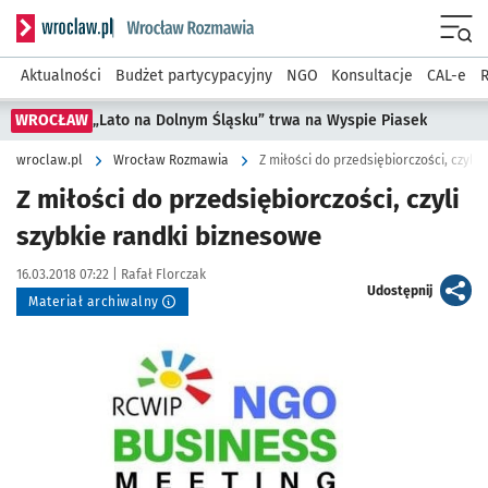
Serwis informacyjny wroclaw.pl podserwis: Rozmawia
Menu
Aktualności
Budżet partycypacyjny
NGO
Konsultacje
CAL-e
R
WROCŁAW
„Lato na Dolnym Śląsku” trwa na Wyspie Piasek
wroclaw.pl
Wrocław Rozmawia
Z miłości do przedsiębiorczości, czyli
Z miłości do przedsiębiorczości, czyli
szybkie randki biznesowe
Data publikacji:
Autor:
16.03.2018 07:22 |
Rafał Florczak
artykuł
Udostępnij
Materiał archiwalny
Kliknij, aby powiększyć