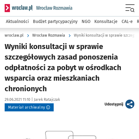
Serwis informacyjny wroclaw.pl podserwis: Rozmawia
Menu
Aktualności
Budżet partycypacyjny
NGO
Konsultacje
CAL-e
R
wroclaw.pl
Wrocław Rozmawia
Wyniki konsultacji w sprawie
szczegółowych zasad ponoszenia
odpłatności za pobyt w ośrodkach
wsparcia oraz mieszkaniach
chronionych
Data publikacji:
Autor:
29.06.2021 11:10 |
Jarek Ratajczak
artykuł
Udostępnij
Materiał archiwalny
Kliknij, aby powiększyć