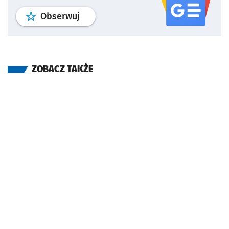
profil
google news
serwisu wroclaw
Obserwuj
ZOBACZ TAKŻE