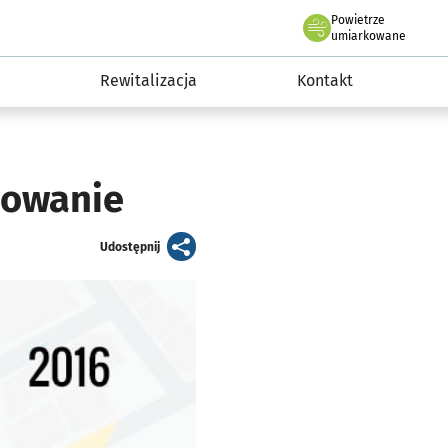
Powietrze
we Wrocławiu
awia
umiarkowane
Rewitalizacja
Kontakt
sowanie
artykuł
Udostępnij