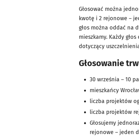
Głosować można jednora
kwotę i 2 rejonowe – je
głos można oddać na dw
mieszkamy. Każdy głos
dotyczący uszczelnieni
Głosowanie trwa
30 września – 10 p
mieszkańcy Wrocław
liczba projektów o
liczba projektów r
Głosujemy jednoraz
rejonowe – jeden du