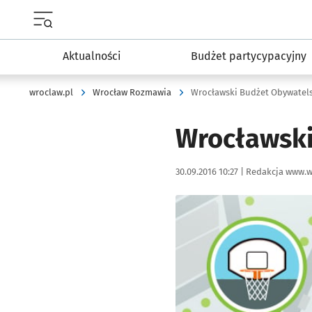
Menu główne portalu wroclaw.pl
Aktualności
Budżet partycypacyjny
wroclaw.pl
Wrocław Rozmawia
Wrocławski Budżet Obywatels
Wrocławski
Data publikacji:
Autor:
30.09.2016 10:27 |
Redakcja www.w
Kliknij, aby powiększyć