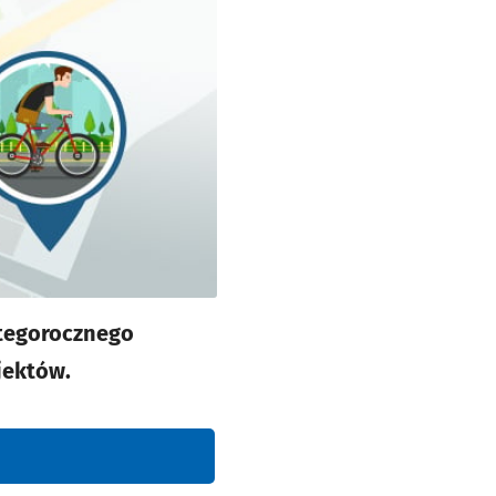
 tegorocznego
jektów.