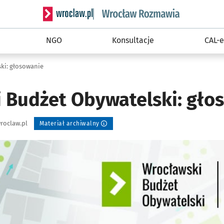
Serwis informacyjny wroclaw.pl podserwis: Rozm
NGO
Konsultacje
CAL-e
ki: głosowanie
 Budżet Obywatelski: gło
roclaw.pl
Materiał archiwalny