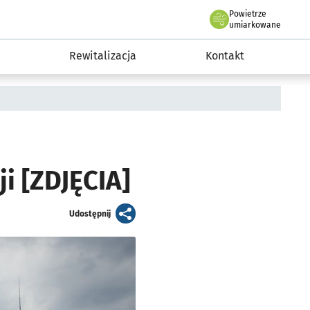
Powietrze
we Wrocławiu
awia
umiarkowane
Rewitalizacja
Kontakt
i [ZDJĘCIA]
artykuł
Udostępnij