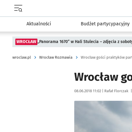
Menu główne portalu wroclaw.pl
Aktualności
Budżet partycypacyjny
WROCŁAW
„Panorama 1670” w Hali Stulecia – zdjęcia z sobot
wroclaw.pl
Wrocław Rozmawia
Wrocław gości praktyków part
Wrocław go
Data publikacji:
Autor:
08.06.2018 11:02 |
Rafał Florczak
|
Kliknij, aby powiększyć