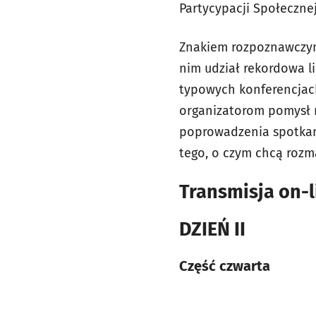
Partycypacji Społeczne
Znakiem rozpoznawczym
nim udział rekordowa lic
typowych konferencjac
organizatorom pomysł n
poprowadzenia spotkania
tego, o czym chcą rozm
Transmisja on-l
DZIEŃ II
Część czwarta