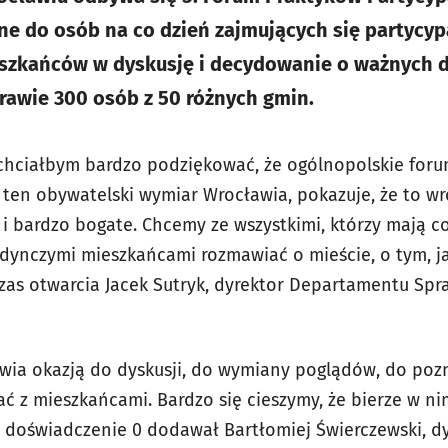
e do osób na co dzień zajmujących się partycyp
eszkańców w dyskusję i decydowanie o ważnych d
prawie 300 osób z 50 różnych gmin.
 i chciałbym bardzo podziękować, że ogólnopolskie for
 ten obywatelski wymiar Wrocławia, pokazuje, że to wr
 i bardzo bogate. Chcemy ze wszystkimi, którzy mają c
ojedynczymi mieszkańcami rozmawiać o mieście, o tym, 
zas otwarcia Jacek Sutryk, dyrektor Departamentu Sp
awia okazją do dyskusji, do wymiany poglądów, do po
 z mieszkańcami. Bardzo się cieszymy, że bierze w nim
e doświadczenie 0 dodawał Bartłomiej Świerczewski, dy