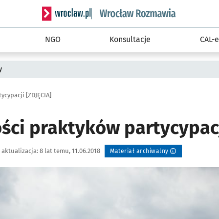
Serwis informacyjny wroclaw.pl podserwis: Rozm
NGO
Konsultacje
CAL-e
y
ycypacji [ZDJĘCIA]
ści praktyków partycypacj
aktualizacja:
8 lat temu, 11.06.2018
Materiał archiwalny