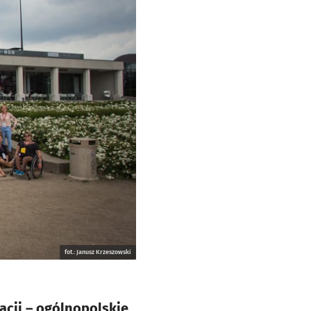
fot.: Janusz Krzeszowski
acji – ogólnopolskie