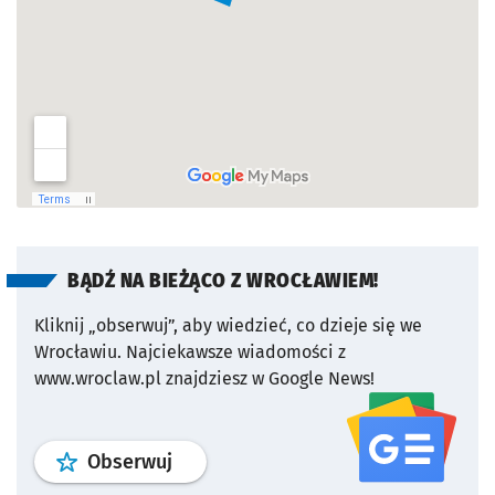
BĄDŹ NA BIEŻĄCO Z WROCŁAWIEM!
Kliknij „obserwuj”, aby wiedzieć, co dzieje się we
Wrocławiu.
Najciekawsze wiadomości z
www.wroclaw.pl znajdziesz w Google News!
profil
google news
serwisu wroclaw
Obserwuj