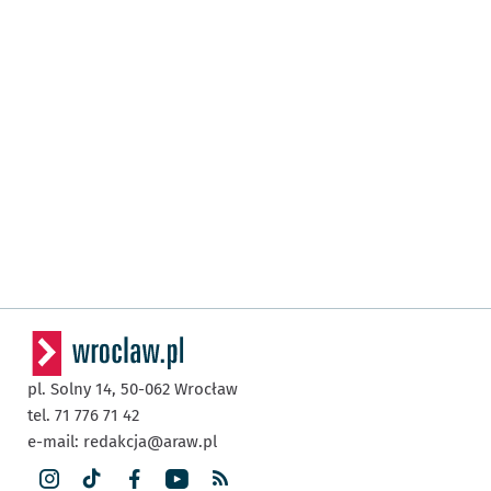
pl. Solny 14,
50-062
Wrocław
tel. 71 776 71 42
e-mail:
redakcja@araw.pl