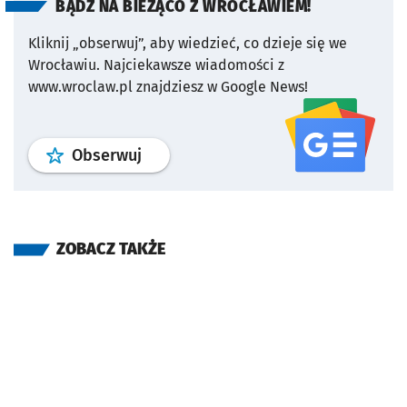
BĄDŹ NA BIEŻĄCO Z WROCŁAWIEM!
Kliknij „obserwuj”, aby wiedzieć, co dzieje się we
Wrocławiu.
Najciekawsze wiadomości z
www.wroclaw.pl znajdziesz w Google News!
profil
google news
serwisu wroclaw
Obserwuj
ZOBACZ TAKŻE